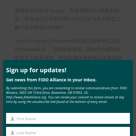
该报告包括来自 Google、贸易通和 Visa 的案例研
究，所有这些公司都利用 FIDO 认证为客户和员工
账户提供更强大的保护。
Javelin Strategy & Research高级副总裁兼研究总监
Al Pascual表示：“虽然数据泄露、网络钓鱼威胁和
监管压力有所增加，但与实施强身份验证相关的财
Clos
this
务和用户体验成本却有所下降，因此强身份验证采
mod
Sign up for updates!
用率的增加是有道理的。 “更令人鼓舞的是，我们
Get news from FIDO Alliance in your inbox.
发现坚持者认为仅靠密码就足够安全了。这些公司
By submitting this form, you are consenting to receive communications from: FIDO
需要意识到，即使是他们认为低风险的数据，也可
Alliance, 3855 SW 153rd Drive, Beaverton, OR 97003, US,
http://www.fidoalliance.org. You can revoke your consent to receive emails at any
以为欺诈者提供巨大的价值，并使他们受到监管审
time by using the unsubscribe link found at the bottom of every email.
查。因此，他们需要制定计划，现在就转向强身份
验证，否则他们会发现自己成为网络犯罪分子的诱
First Name
First
人目标。
Name
Last Name