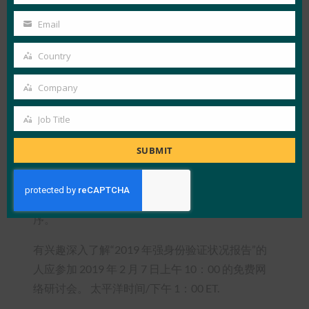
Last
“很高兴看到组织认识到密码，甚至是一次性密
Name
Email
码，都无法提供足够的保护来抵御当今的威胁，”
Your
FIDO Alliance执行董事 Brett McDowell 说。“我希
email
Country
Country
望这项研究有助于提高人们对新的加密支持的身份
验证功能的认识，这些功能符合 FIDO Alliance 和
Company
Company
W3C 的行业标准，现已在领先的 Web 和移动应用
Job Title
程序平台中广泛使用。这些功能使应用程序能够将
Job
帐户凭据绑定到用户的物理设备，因此远程攻击者
Title
SUBMIT
无法对其进行网络钓鱼。平台正在将这些安全功能
打包成更方便的用户体验 – 允许他们使用手指、面
部或安全密钥登录他们喜爱的所有网站和应用程
序。
有兴趣深入了解“2019 年强身份验证状况报告”的
人应参加 2019 年 2 月 7 日上午 10：00 的免费网
络研讨会。 太平洋时间/下午 1：00 ET.