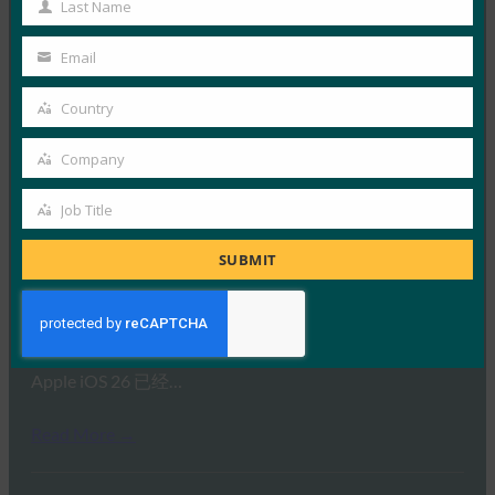
Last Name
Read More →
Last
Name
福布斯：iPhone 的新相机？无论什么。iPhone 的新
Email
Your
钱包？凉。
email
Country
FIDO in the News
Country
26 9 月, 2025
Company
Apple 的钱包身份方法建立…
Company
Job Title
Job
Read More →
Title
SUBMIT
生物识别更新：Bitwarden 率先在 iOS 26 上实施
FIDO 凭证交换标准
FIDO in the News
26 9 月, 2025
Apple iOS 26 已经…
Read More →