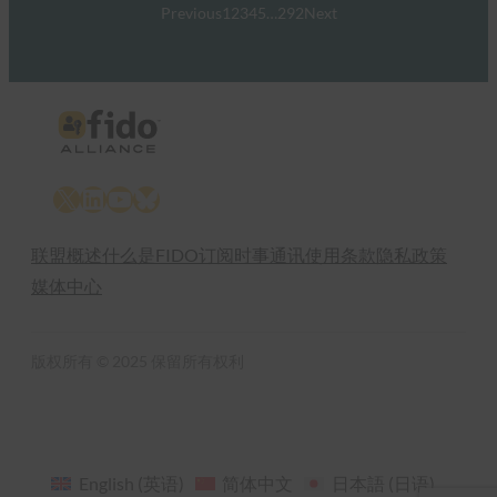
Previous
1
2
3
4
5
…
292
Next
X
LinkedIn
YouTube
Bluesky
联盟概述
什么是FIDO
订阅时事通讯
使用条款
隐私政策
媒体中心
版权所有 © 2025 保留所有权利
English
(
英语
)
简体中文
日本語
(
日语
)