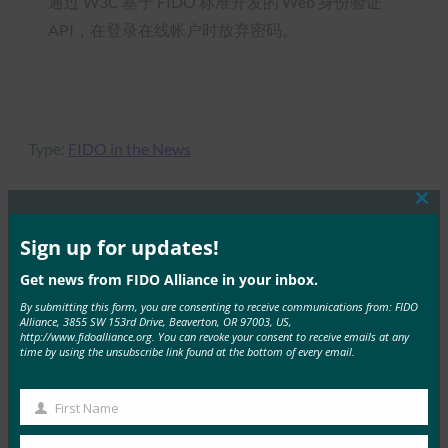
通过 W3C 基于 FIDO 标准开发的 Web 身份验证
API，在登录在线帐户时放弃密码。
Type:
FIDO in the News
Clos
this
mod
Sign up for updates!
MORE
FIDO IN THE NEWS
Get news from FIDO Alliance in your inbox.
TechGenyz：无密码的未来：生物识别技术和密钥如
By submitting this form, you are consenting to receive communications from: FIDO
Alliance, 3855 SW 153rd Drive, Beaverton, OR 97003, US,
何解锁真正的安全性
http://www.fidoalliance.org. You can revoke your consent to receive emails at any
time by using the unsubscribe link found at the bottom of every email.
FIDO in the News
26 9 月, 2025
First Name
虽然生物识别技术提供了便利，但…
First
Name