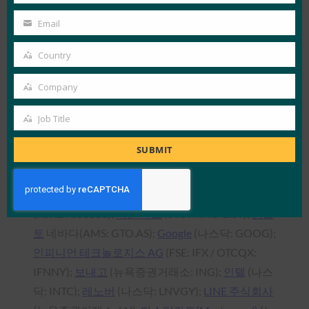
더 강력하고, 비공개이며, 온라인 서비스에 인증할
Name
Email
때 사용하기 쉽습니다.
Your
email
Country
FIDO Alliance 이사회에는 다음과 같은 선도적인 글
Country
로벌 조직이 포함되어 있습니다.
애트나, Inc.
(뉴욕
Company
Company
증권거래소: AET);
알리바바 홀딩스
(뉴욕증권거래
소: BABA);
아메리칸 익스프레스
(뉴욕증권거래소:
Job Title
Job
AXP);
ARM 홀딩스 plc
(LSE: ARM 및 NASDAQ:
Title
SUBMIT
ARMH);
뱅크 오브 아메리카 코퍼레이션
(NYSE:BAC);
BC 카드
;
CrucialTec (크리티리얼텍)
(KRX: 114120);
다온
;
이지스
;
페이톈 테크놀로지스
(XSHE : 300386);
지문 카드
(STO: FING-B.ST);
젬알
토
네바다(AMS: GTO.AS);
Google
(나스닥: GOOG);
인피니언 테크놀로지스 AG
(FSE: IFX / OTCQX:
IFNNY);
보내고
(뉴욕증권거래소: ING);
인텔
(나스
닥: INTC);
레노버
(나스닥: LNVGY);
LINE 주식회사