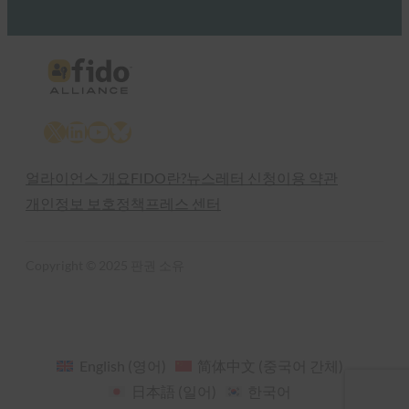
X
LinkedIn
YouTube
Bluesky
얼라이언스 개요
FIDO란?
뉴스레터 신청
이용 약관
개인정보 보호정책
프레스 센터
Copyright © 2025 판권 소유
English
(
영어
)
简体中文
(
중국어 간체
)
日本語
(
일어
)
한국어