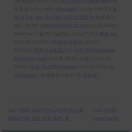
(뉴욕증권거래소: LN);
마스터카드(Mastercard)
(뉴
욕증권거래소: MA);
Microsoft
(나스닥 “MSFT”);
녹
녹 연구소, Inc.
;
주식회사 NTT 도코모
(뉴욕증권거
래소: DCM);
NXP 세미컨덕터즈 NV
(나스닥:NXPI);
Oberthur 기술 OT;
PayPal
(나스닥:PYPL);
퀄컴, Inc.
(나스닥: QCOM);
(주)라온시큐어
(코스닥:
042510);
증권 시세® 표시기
;
삼성 전자 (Samsung
Electronics, Ltd)
(코스콤: SECL);
시냅스
(나스닥:
SYNA);
미국
;
원스팬(OneSpan)
(나스닥: VDSI);
비
자(Visa Inc.)
(뉴욕증권거래소: V);
유비코
.
Tags:
FIDO 얼라이언스
, 
FIDO 이사회
, 
Type:
FIDO
FIDO 인증
, 
보도 자료
, 
일본
, 
줄
News Center