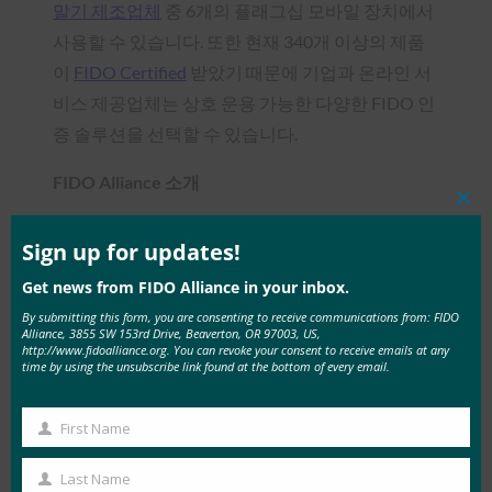
말기 제조업체
중 6개의 플래그십 모바일 장치에서
사용할 수 있습니다. 또한 현재 340개 이상의 제품
이
FIDO Certified
받았기 때문에 기업과 온라인 서
비스 제공업체는 상호 운용 가능한 다양한 FIDO 인
증 솔루션을 선택할 수 있습니다.
FIDO Alliance 소개
Clos
FIDO(Fast IDentity Online) 얼라이언스,
this
mod
Sign up for updates!
www.fidoalliance.org
는 강력한 인증 기술 간의 상호
Get news from FIDO Alliance in your inbox.
운용성 부족을 해결하고 사용자가 여러 사용자 이
By submitting this form, you are consenting to receive communications from: FIDO
름과 암호를 만들고 기억할 때 직면하는 문제를 해
Alliance, 3855 SW 153rd Drive, Beaverton, OR 97003, US,
http://www.fidoalliance.org. You can revoke your consent to receive emails at any
결하기 위해 2012년 7월에 설립되었습니다. FIDO
time by using the unsubscribe link found at the bottom of every email.
Alliance는 암호에 대한 의존도를 줄이는 개방적이
고 확장 가능하며 상호 운용 가능한 메커니즘 집합
First Name
First
을 정의하는 더 간단하고 강력한 인증을 위한 표준
Name
으로 인증의 특성을 바꾸고 있습니다. FIDO 인증은
Last Name
Last