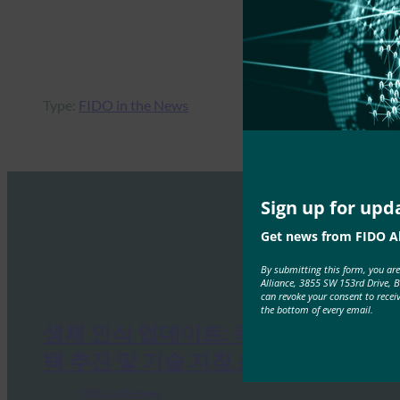
Type:
FIDO in the News
Sign up for upd
Get news from FIDO Al
By submitting this form, you ar
Alliance, 3855 SW 153rd Drive, 
can revoke your consent to recei
the bottom of every email.
생체 인식 업데이트: 독일, 패스키 채
택 추진 및 기술 지침 초안 발표
FIDO in the News