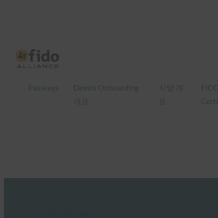
Passkeys
Device Onboarding
사양 개
FID
개요
요
Certi
FIDO in the News