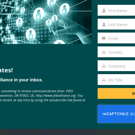
First Name
First
Name
Last Name
Last
Name
Email
Your
email
Country
Country
Company
ates!
Company
liance in your inbox.
Job Title
Job
MORE
FIDO IN THE NEWS
e consenting to receive communications from: FIDO
Title
S
Beaverton, OR 97003, US, http://www.fidoalliance.org. You
ve emails at any time by using the unsubscribe link found at
생체 인식 업데이트: Yubico는 글로
벌 설문 조사에서 여전히 부족한 패
스키 인식을 발견했습니다.