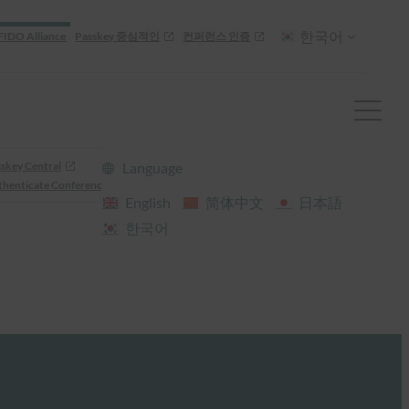
한국어
FIDO Alliance
Passkey 중심적인
컨퍼런스 인증
skey Central
Language
henticate Conference
English
简体中文
日本語
한국어