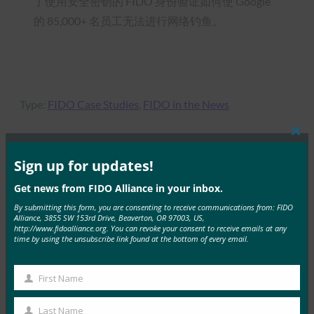
了使用安全密钥的 FIDO 身份验证如何使 Google
的 85,000+ 名员工无法进行网络钓鱼。
Type:
FIDO Case Studies
, 
FIDO in the News
Clos
this
mod
Sign up for updates!
MORE
FIDO CASE STUDIES
, 
FIDO IN THE NEWS
Get news from FIDO Alliance in your inbox.
By submitting this form, you are consenting to receive communications from: FIDO
生物识别更新：德国推动通行密钥的采用，发布技术
Alliance, 3855 SW 153rd Drive, Beaverton, OR 97003, US,
指南草案
http://www.fidoalliance.org. You can revoke your consent to receive emails at any
time by using the unsubscribe link found at the bottom of every email.
FIDO in the News
3 10 月, 2025
First Name
First
德国联邦信息安全办公室 （BS…
Name
Last Name