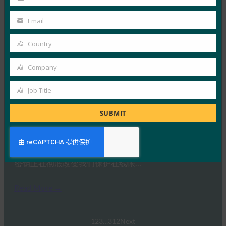
Last
Read More →
Name
Email
生物识别更新：Yubico 发现全球调查中仍然缺乏通
Your
行密钥意识
email
Country
Country
FIDO in the News
3 10 月, 2025
Company
Company
感知到的网络安全与实际漏洞之间…
Job Title
Job
Read More →
Title
SUBMIT
PC Mag：抛弃密码：为什么密钥是在线安全的未来
FIDO in the News
3 10 月, 2025
密钥正在彻底改变我们保护在线帐…
Read More →
1
2
3
…
312
Next