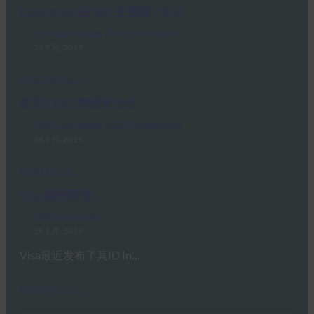
Enterprise 在 SKT 中部署 FIDO
FIDO Case Studies
, 
FIDO Presentations
26 9 月, 2019
Read More →
使用 FIDO 增强安全性
FIDO Case Studies
, 
FIDO Presentations
26 9 月, 2019
Read More →
Visa 案例研究
FIDO Case Studies
28 1 月, 2019
Visa最近发布了其ID In…
Read More →