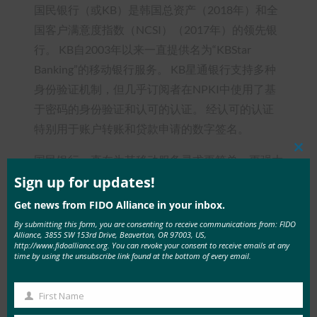
国民银行（或KB）是韩国总资产（2018年）和全
国客户满意度指数（NCSI）（2017年）的领先银
行。 KB自2003年以来一直提供名为“KBStar
Banking”的移动银行服务。 KB星通银行支持多种
身份验证机制，但几乎订阅者在NPKI中使用了基
于密码的身份验证和认可的认证。 经认可的认证
特别用于账户转账和贷款申请的数字签名。
Clos
国民银行一直在为其移动服务寻求更简单、更强大
this
mod
Sign up for updates!
的身份验证，因为许多用户对基于密码的方法表示
不满和不适。 KB还需要一个解决方案，用于NPKI
Get news from FIDO Alliance in your inbox.
的认可认证，该解决方案在帐户转移或贷款申请或
By submitting this form, you are consenting to receive communications from: FIDO
Alliance, 3855 SW 153rd Drive, Beaverton, OR 97003, US,
类似服务时不需要密码。
http://www.fidoalliance.org. You can revoke your consent to receive emails at any
time by using the unsubscribe link found at the bottom of every email.
2016 年 11 月，CrossCert 在 KBStar 手机银行应用
程序中实施了 CrossCertFIDO FIDO® 客户端和身
First Name
First
份验证器，支持指纹、虹膜和语音生物识别身份验