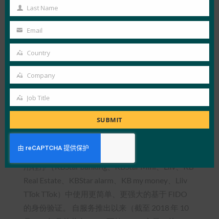
Name
Last Name
证。 CrossCert还在CrossCert的全球安全数据中
Last
心设置了CrossCertFIDO®服务器，该服务器已通
Name
Email
Your
过ISMS和Web信任审计，并在国民银行连接并运
email
行了一台依赖服务器。
Country
Country
KB 和 CrossCert 还为用户提供了基于 K-FIDO 的
Company
Company
身份验证和数字签名，从而消除了贷款申请、账户
Job Title
转账和类似服务对密码的需求。 最终结果是订阅
Job
者不再需要记住和输入密码。
Title
SUBMIT
结果：
现在大约有 350 万用户在各种 KBStar 移动银行应
用程序（KBStar banking、KBStar Mini、Liiv、KB
Real Estate、KBStar alarm、KB my money、Liiv
TTok TTok）中使用更简单、更强大的基于 FIDO
的身份验证。 自服务推出以来（截至 2018 年 10