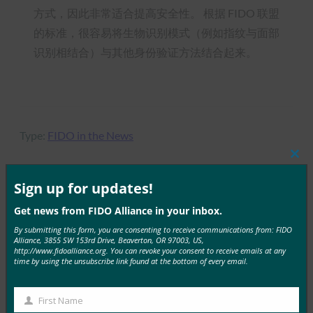
方式，因此非常适合提高安全性。 根据 FIDO 联盟
的标准，很容易将生物识别模式（例如指纹与面部
识别相结合）与其他身份验证方法结合起来。
Type:
FIDO in the News
Clos
this
mod
Sign up for updates!
MORE
FIDO IN THE NEWS
Get news from FIDO Alliance in your inbox.
By submitting this form, you are consenting to receive communications from: FIDO
Alliance, 3855 SW 153rd Drive, Beaverton, OR 97003, US,
TechGenyz：无密码的未来：生物识别技术和密钥如
http://www.fidoalliance.org. You can revoke your consent to receive emails at any
何解锁真正的安全性
time by using the unsubscribe link found at the bottom of every email.
FIDO in the News
26 9 月, 2025
First Name
First