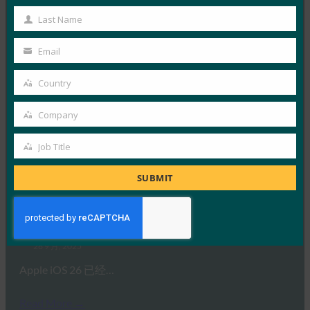
虽然生物识别技术提供了便利，但…
Name
Last Name
Last
Read More →
Name
Email
Your
福布斯：iPhone 的新相机？无论什么。iPhone 的新
钱包？凉。
email
Country
Country
FIDO in the News
Company
26 9 月, 2025
Company
Apple 的钱包身份方法建立…
Job Title
Job
Read More →
Title
SUBMIT
生物识别更新：Bitwarden 率先在 iOS 26 上实施
FIDO 凭证交换标准
FIDO in the News
26 9 月, 2025
Apple iOS 26 已经…
Read More →