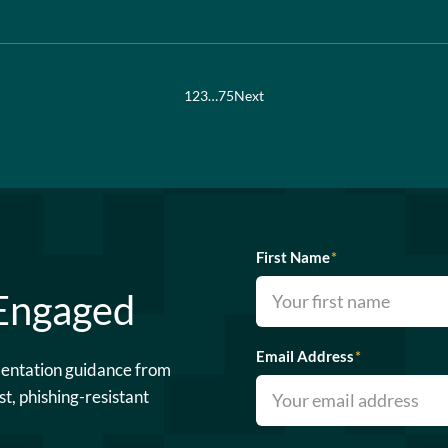
1
2
3
…
75
Next
First Name
*
 Engaged
Email Address
*
mentation guidance from
st, phishing-resistant