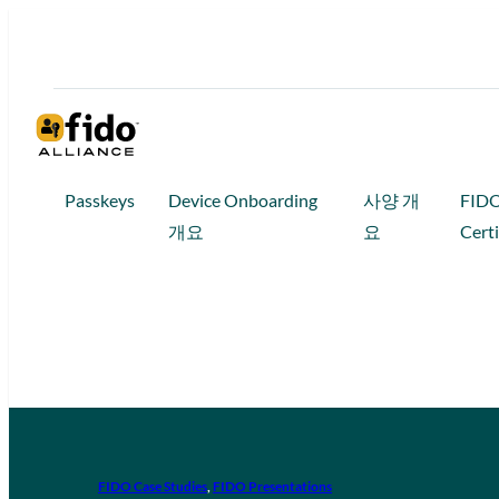
Passkeys
Device Onboarding
사양 개
FID
개요
요
Certi
FIDO Case Studies
, 
FIDO Presentations