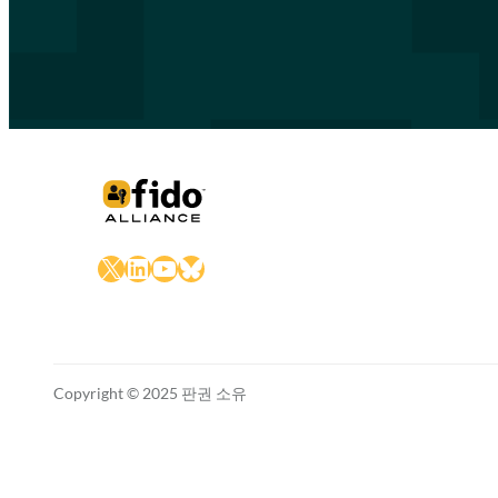
X
LinkedIn
YouTube
Bluesky
Copyright © 2025 판권 소유