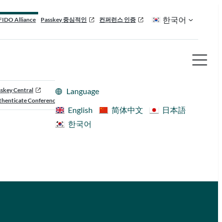
한국어
FIDO Alliance
Passkey 중심적인
컨퍼런스 인증
skey Central
Language
henticate Conference
English
简体中文
日本語
한국어