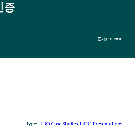
 인증
7월 18, 2018
Type:
FIDO Case Studies
, 
FIDO Presentations