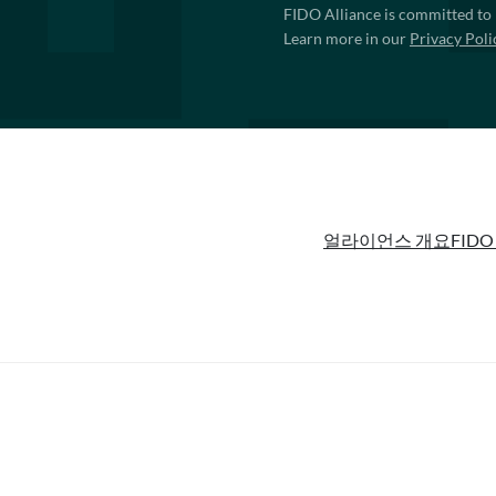
FIDO Alliance is committed to 
Learn more in our
Privacy Poli
얼라이언스 개요
FIDO