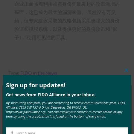
企业正面临着利用被盗身份凭证发起的攻击激增的
局面，这已成为最大的漏洞来源。 虽然没有万灵
药，但专家建议采取的战略包括采用更强大的身份
验证和授权系统，以及提供更好的身份攻击和 “影
子 IT “使用可见性的工具。
Type:
FIDO in the News
Clos
this
mod
Sign up for updates!
Get news from FIDO Alliance in your inbox.
By submitting this form, you are consenting to receive communications from: FIDO
MORE
FIDO IN THE NEWS
Alliance, 3855 SW 153rd Drive, Beaverton, OR 97003, US,
http://www.fidoalliance.org. You can revoke your consent to receive emails at any
time by using the unsubscribe link found at the bottom of every email.
生物识别更新：德国推动通行密钥的采用，发布技术
指南草案
First Name