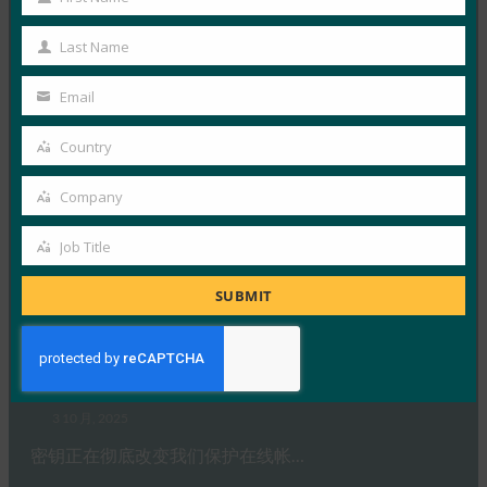
FIDO in the News
First
3 10 月, 2025
Name
Last Name
Last
德国联邦信息安全办公室 （BS…
Name
Email
Your
Read More →
email
Country
生物识别更新：Yubico 发现全球调查中仍然缺乏通
Country
行密钥意识
Company
Company
FIDO in the News
3 10 月, 2025
Job Title
Job
感知到的网络安全与实际漏洞之间…
Title
SUBMIT
Read More →
PC Mag：抛弃密码：为什么密钥是在线安全的未来
FIDO in the News
3 10 月, 2025
密钥正在彻底改变我们保护在线帐…