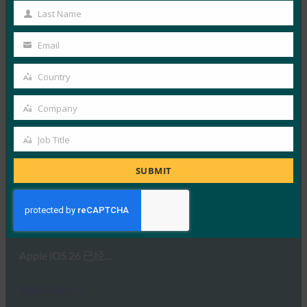
Name
Last Name
Last
Read More →
Name
Email
福布斯：iPhone 的新相机？无论什么。iPhone 的新
Your
钱包？凉。
email
Country
Country
FIDO in the News
26 9 月, 2025
Company
Company
Apple 的钱包身份方法建立…
Job Title
Job
Read More →
Title
SUBMIT
生物识别更新：Bitwarden 率先在 iOS 26 上实施
FIDO 凭证交换标准
FIDO in the News
26 9 月, 2025
Apple iOS 26 已经…
Read More →