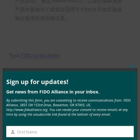
产品类别。 通过 iShield FIDO2，工业存储和安全
产品专家推出了其首款适用于 FIDO2 开放式身份
验证标准的身份验证器。
Type:
FIDO in the News
Clos
this
mod
Sign up for updates!
MORE
FIDO IN THE NEWS
Get news from FIDO Alliance in your inbox.
By submitting this form, you are consenting to receive communications from: FIDO
TechGenyz：无密码的未来：生物识别技术和密钥如
Alliance, 3855 SW 153rd Drive, Beaverton, OR 97003, US,
http://www.fidoalliance.org. You can revoke your consent to receive emails at any
何解锁真正的安全性
time by using the unsubscribe link found at the bottom of every email.
FIDO in the News
26 9 月, 2025
First Name
First
虽然生物识别技术提供了便利，但…