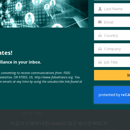
Name
Last Name
Last
Name
Email
Your
email
Country
Country
Company
ates!
Company
MORE
FIDO IN THE NEWS
liance in your inbox.
Job Title
Job
e consenting to receive communications from: FIDO
Title
S
포브스: 아이폰의 새로운 카메라? 것
Beaverton, OR 97003, US, http://www.fidoalliance.org. You
ve emails at any time by using the unsubscribe link found at
은 무엇이든지. iPhone의 새 지갑?
시원하다.
FIDO in the News
9월 26, 2025
지갑의 신원에 대한 Apple의 접근 방식은 W3C의