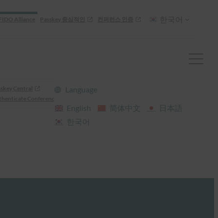
한국어
FIDO Alliance
Passkey 중심적인
컨퍼런스 인증
skey Central
Language
henticate Conference
English
简体中文
日本語
한국어