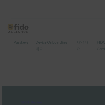
Passkeys
Device Onboarding
사양 개
FID
개요
요
Certi
FIDO in the News