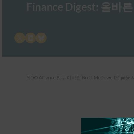
Finance Digest: 
Share on X
Share on LinkedIn
Share on Bluesky
FIDO Alliance 전무 이사인 Brett McDowe