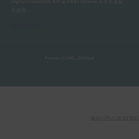
Digital Credentials API 및 FIDO Alliance 프로토콜을
포함한…
Read More →
Previous
1
2
3
4
5
…
292
Next
얼라이언스 개요
FIDO