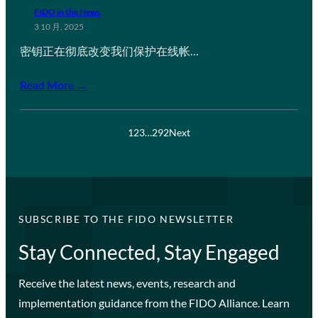
FIDO in the News
3 10 月, 2025
密钥正在彻底改变我们保护在线帐…
Read More →
1
2
3
…
292
Next
SUBSCRIBE TO THE FIDO NEWSLETTER
Stay Connected, Stay Engaged
Receive the latest news, events, research and
implementation guidance from the FIDO Alliance. Learn