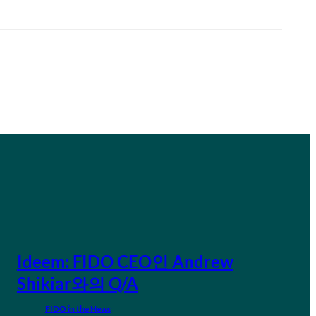
Ideem: FIDO CEO인 Andrew
Shikiar와의 Q/A
FIDO in the News