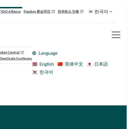
한국어
FIDO Alliance
Passkey 중심적인
컨퍼런스 인증
skey Central
Language
henticate Conference
English
简体中文
日本語
한국어