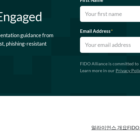
First Name
*
 Engaged
Email Address
*
mentation guidance from
st, phishing-resistant
FIDO Alliance is committed to 
Learn more in our
Privacy Poli
얼라이언스 개요
FIDO