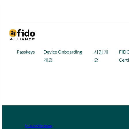
Passkeys
Device Onboarding
사양 개
FID
개요
요
Certi
FIDO in the News