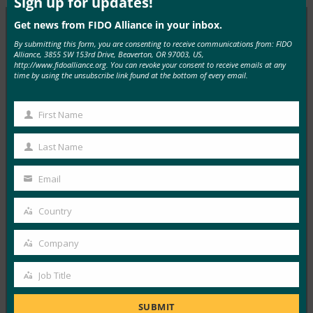
Sign up for updates!
Get news from FIDO Alliance in your inbox.
By submitting this form, you are consenting to receive communications from: FIDO
MORE
FIDO IN THE NEWS
Alliance, 3855 SW 153rd Drive, Beaverton, OR 97003, US,
http://www.fidoalliance.org. You can revoke your consent to receive emails at any
time by using the unsubscribe link found at the bottom of every email.
생체 인식 업데이트: 독일, 패스키 채택 추진 및 기술
지침 초안 발표
First Name
First
FIDO in the News
10월 3, 2025
Name
Last Name
Last
독일 연방 정보 보안국(BSI)은 패스키 서버 구성에 대한
Name
Email
기술적 고려 사항을 설명하는 문서 초안에 대한…
Your
email
Country
Read More →
Country
생체 인식 업데이트: Yubico는 글로벌 설문 조사에서
Company
Company
여전히 부족한 패스키 인식을 발견했습니다.
Job Title
FIDO in the News
Job
10월 3, 2025
Title
SUBMIT