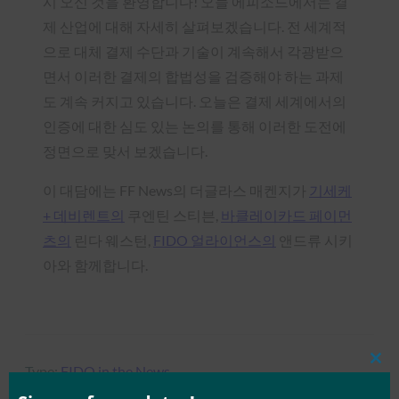
시 오신 것을 환영합니다! 오늘 에피소드에서는 결
제 산업에 대해 자세히 살펴보겠습니다. 전 세계적
으로 대체 결제 수단과 기술이 계속해서 각광받으
면서 이러한 결제의 합법성을 검증해야 하는 과제
도 계속 커지고 있습니다. 오늘은 결제 세계에서의
인증에 대한 심도 있는 논의를 통해 이러한 도전에
정면으로 맞서 보겠습니다.
이 대담에는 FF News의 더글라스 매켄지가
기세케
+ 데비렌트의
쿠엔틴 스티븐,
바클레이카드 페이먼
츠의
린다 웨스턴,
FIDO 얼라이언스의
앤드류 시키
아와 함께합니다.
Clos
Type:
FIDO in the News
this
mod