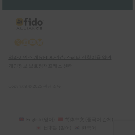
X
LinkedIn
YouTube
Bluesky
얼라이언스 개요
FIDO란?
뉴스레터 신청
이용 약관
개인정보 보호정책
프레스 센터
Copyright © 2025 판권 소유
English
(
영어
)
简体中文
(
중국어 간체
)
日本語
(
일어
)
한국어