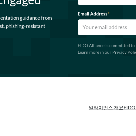
Email Address
*
mentation guidance from
st, phishing-resistant
FIDO Alliance is committed to 
Learn more in our
Privacy Poli
얼라이언스 개요
FIDO