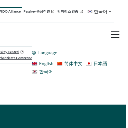
한국어
FIDO Alliance
Passkey 중심적인
컨퍼런스 인증
skey Central
Language
henticate Conference
English
简体中文
日本語
한국어