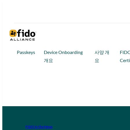
Passkeys
Device Onboarding
사양 개
FID
개요
요
Certi
FIDO in the News