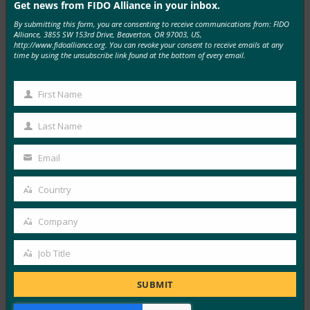
Get news from FIDO Alliance in your inbox.
MORE
FIDO IN THE NEWS
By submitting this form, you are consenting to receive communications from: FIDO
Alliance, 3855 SW 153rd Drive, Beaverton, OR 97003, US,
http://www.fidoalliance.org. You can revoke your consent to receive emails at any
생체 인식 업데이트: 독일, 패스키 채택 추진 및 기술
time by using the unsubscribe link found at the bottom of every email.
지침 초안 발표
FIDO in the News
First Name
10월 3, 2025
First
Name
독일 연방 정보 보안국(BSI)은 패스키 서버 구성에 대한
Last Name
Last
기술적 고려 사항을 설명하는 문서 초안에 대한…
Name
Email
Your
Read More →
email
Country
Country
생체 인식 업데이트: Yubico는 글로벌 설문 조사에서
여전히 부족한 패스키 인식을 발견했습니다.
Company
Company
FIDO in the News
10월 3, 2025
Job Title
Job
인식된 사이버 보안과 실제 취약성 사이에는 지속적인 단
Title
SUBMIT
절이 있습니다. 이것이 Yubico의 2025년 글로벌 인증 현