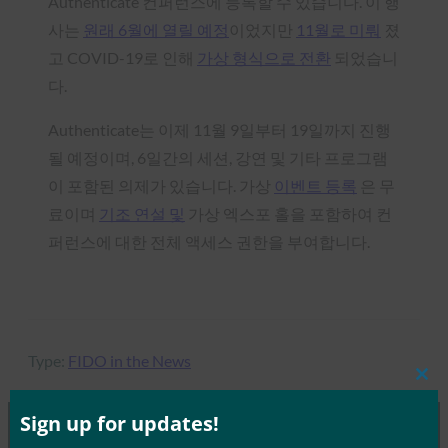
Authenticate 컨퍼런스에 등록할 수 있습니다. 이 행
사는
원래 6월에 열릴 예정
이었지만
11월로 미뤄
졌
고 COVID-19로 인해
가상 형식으로 전환
되었습니
다.
Authenticate는 이제 11월 9일부터 19일까지 진행
될 예정이며, 6일간의 세션, 강연 및 기타 프로그램
이 포함된 의제가 있습니다. 가상
이벤트 등록
은 무
료이며
기조 연설 및
가상 엑스포 홀을 포함하여 컨
퍼런스에 대한 전체 액세스 권한을 부여합니다.
Type:
FIDO in the News
Clos
this
mod
Sign up for updates!