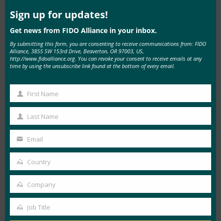
this
mod
Sign up for updates!
我们期待看到其他浏览器供应商未来更多地采用令
牌绑定。 与 FIDO 规范中的高级安全措施类似，令
Get news from FIDO Alliance in your inbox.
牌绑定已包含在 OpenID Connect 增强型身份验证
By submitting this form, you are consenting to receive communications from: FIDO
Alliance, 3855 SW 153rd Drive, Beaverton, OR 97003, US,
配置文件 （OIDC EAP） 中，其中令牌绑定和
http://www.fidoalliance.org. You can revoke your consent to receive emails at any
time by using the unsubscribe link found at the bottom of every email.
FIDO 在 OIDC 对强身份验证未来的愿景中并存。
令牌绑定还将在美国政府的身份和身份验证标准中
First Name
发挥重要作用，包括 NIST SP 800-63-3，其中需要
First
它来防止验证者模拟。 与所有标准一样，要看到
Name
Last Name
Last
采用和实施的道路还很长，但我们期待着有一天令
Name
牌绑定有足够的行业采用率，使其成为FIDO规范
Email
Your
的强制性部分。
email
Country
Country
FIDO 技术说明重点介绍了 FIDO 规范中对从业者
Company
来说很重要的方面。 技术说明阐明了架构选择，
Company
解释了最佳实践，并为技术部署者提供了指导。
Job Title
Job
技术说明是正在进行的系列文章的一部分，该系列