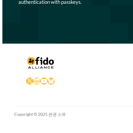
authentication with passkeys.
X
LinkedIn
YouTube
Bluesky
Copyright © 2025 판권 소유