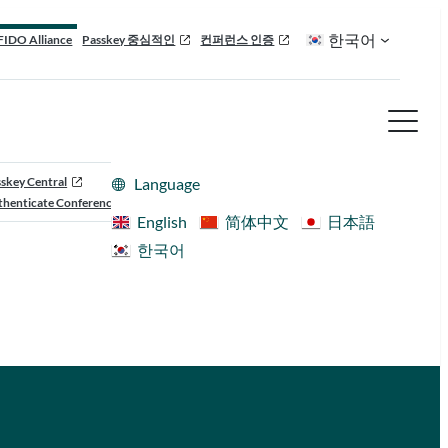
한국어
FIDO Alliance
Passkey 중심적인
컨퍼런스 인증
skey Central
Language
henticate Conference
English
简体中文
日本語
한국어