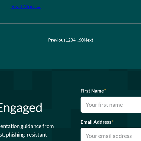
Read More →
Previous
1
2
3
4
…
60
Next
First Name
*
 Engaged
Email Address
*
mentation guidance from
st, phishing-resistant