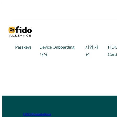
Passkeys
Device Onboarding
사양 개
FID
개요
요
Certi
FIDO Presentations