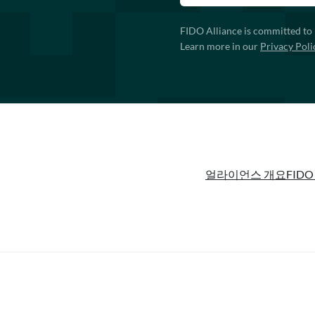
FIDO Alliance is committed to 
Learn more in our
Privacy Poli
얼라이언스 개요
FIDO