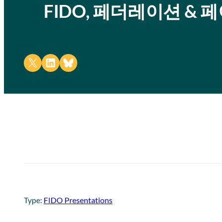
FIDO, 페더레이션 &
Share on X
Share on LinkedIn
Share on Bluesky
Type:
FIDO Presentations