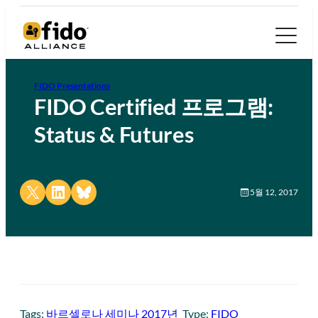
FIDO Presentations
FIDO Certified 프로그램:
Status & Futures
Share on X
Share on LinkedIn
Share on Bluesky
5월 12, 2017
Tags:
바르셀로나 세미나 2017년
Type:
FIDO