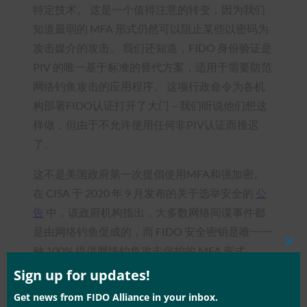
特定技术。 这是一个值得注意的转变，因为我们
知道最弱的 MFA 形式仍然可以阻止某些以密码为
攻击媒介的攻击。 我们还知道，FIDO 身份验证是
PIV 的唯一基于标准的替代方案，适用于需要防范
网络钓鱼攻击的应用程序。 这项行政命令为各机
构部署FIDO认证打开了大门 – 我们听说他们想这
样做，但由于不允许使用任何非PIV认证而推迟
了。
这不是美国政府第一次提倡使用MFA和强加密。
在 CISA 于 2020 年 9 月发布的关于选举安全的
公
告
中，该政府机构指出，大多数网络间谍事件都
是由网络钓鱼促成的，而 FIDO 安全密钥是唯一一
种 100% 提供网络钓鱼攻击保护的 MFA 形式。
Clos
this
mod
Sign up for updates!
事实上，美国政府不仅一直在倡导对 FIDO 使用强
Get news from FIDO Alliance in your inbox.
身份验证，而且实际上至少从 2018 年开始就在