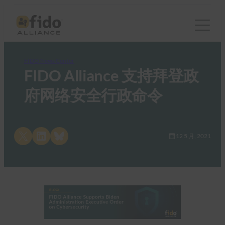
FIDO News Center
FIDO Alliance 支持拜登政
府网络安全行政命令
Share on X
Share on LinkedIn
Share on Bluesky
12 5 月, 2021