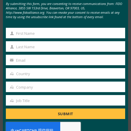
By submitting this form, you are consenting to receive communications from: FIDO
login.gov
门户网站上实施了它。 有了
login.gov
，
Alliance, 3855 SW 153rd Drive, Beaverton, OR 97003, US,
http://www.fidoalliance.org. You can revoke your consent to receive emails at any
美国政府已经提供了一种安全的方法，帮助公民和
time by using the unsubscribe link found at the bottom of every email.
机构安全地获取联邦资源。 2019 年 6 月， FIDO
Alliance 举办了一场
网络研讨会
，详细介绍了
First Name
First
login.gov 的部署案例研究，现在，随着机构需要
Name
在未来 180 天内采用强身份验证，该案例研究更
Last Name
Last
加及时。
Name
Email
Your
自成立以来， FIDO Alliance 一直将行业合作伙伴
email
Country
聚集在一起，包括所有主要操作系统供应商以及所
Country
有垂直行业（包括金融服务、电子商务和政府）的
Company
Company
技术和消费者服务提供商。 所有这些不同的团体
一直在共同努力，以实现强身份验证的标准化。
Job Title
Job
如今，全球数十亿台设备可以支持 FIDO 身份验
Title
SUBMIT
证，并已准备好在确保强大的身份验证未来方面发
挥自己的作用。 事实上，大多数主要的云提供