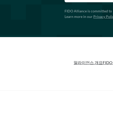
FIDO Alliance is committed to 
Learn more in our
Privacy Poli
얼라이언스 개요
FIDO