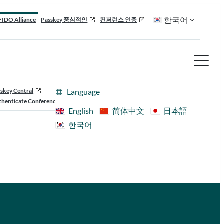
한국어
FIDO Alliance
Passkey 중심적인
컨퍼런스 인증
skey Central
Language
henticate Conference
English
简体中文
日本語
한국어