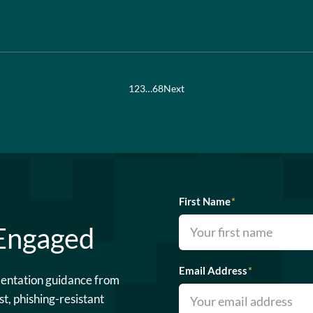
1
2
3
…
68
Next
First Name
*
 Engaged
Email Address
*
mentation guidance from
st, phishing-resistant