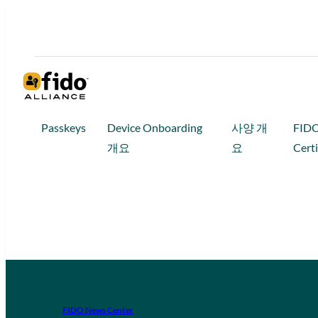
Passkeys
Device Onboarding
사양 개
FID
개요
요
Certi
FIDO News Center