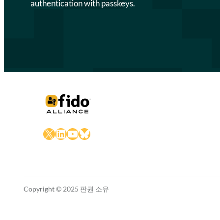
authentication with passkeys.
X
LinkedIn
YouTube
Bluesky
Copyright © 2025 판권 소유