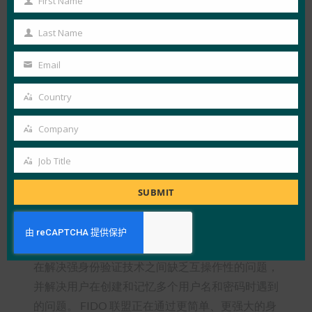
First Name
First
关于企业部署工作组 (EDWG)
Name
Last Name
Last
FIDO联盟的企业部署工作组（EDWG）旨在加快
Name
Email
FIDO解决方案的企业部署，推进FIDO联盟建立一
Your
个强大、可互操作的现代身份验证生态系统的愿
email
Country
Country
景。 EDWG是FIDO联盟内部的主题专家和内部顾
问小组，负责处理影响企业级FIDO解决方案部署
Company
Company
的问题。 有意加入 EDWG 的 FIDO 联盟成员可联
Job Title
系
info@fidoalliance.org
，了解如何参与。
Job
Title
SUBMIT
关于FIDO联盟
FIDO（快速身份在线）联盟
（
www.fidoalliance.org
）成立于 2012 年 7 月，旨
在解决强身份验证技术之间缺乏互操作性的问题，
并解决用户在创建和记忆多个用户名和密码时遇到
的问题。 FIDO 联盟正在通过更简单、更强大的身