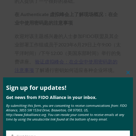
的人提供了一个很好的基础。
在 Authenticate 虚拟峰会上了解现场概况：在企
业中使用密码匙的注意事项
欢迎对该主题感兴趣的人士参加FIDO联盟及其企
业部署工作组成员于2023年6月29日上午9:00（太
平洋时间）/下午12:00（美国东部时间）举行的免
费讲座。
验证虚拟峰会：在企业中使用密码匙的
注意事项
了解通行密钥如何适应各种企业环境。
Clos
this
会议将涵盖介绍材料、各种使用案例的注意事项，
mod
Sign up for updates!
以及评估同步密码匙和设备绑定密码匙如何满足企
Get news from FIDO Alliance in your inbox.
业环境中不同法律、法规和安全要求的标准。
By submitting this form, you are consenting to receive communications from: FIDO
Alliance, 3855 SW 153rd Drive, Beaverton, OR 97003, US,
了解更多信息并注册免费虚拟峰会，请访问
http://www.fidoalliance.org. You can revoke your consent to receive emails at any
time by using the unsubscribe link found at the bottom of every email.
https://authenticatecon.com/event/passkeys-in-
the-enterprise/。