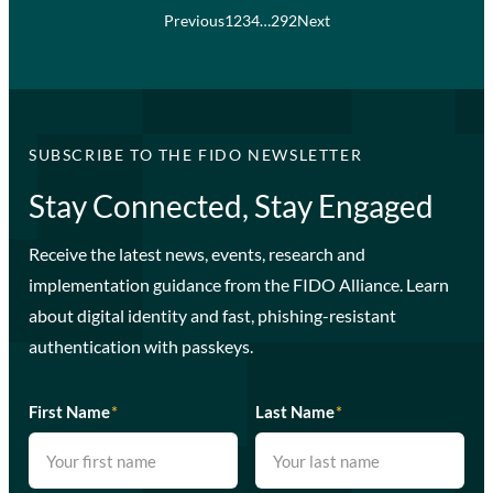
Previous
1
2
3
4
…
292
Next
SUBSCRIBE TO THE FIDO NEWSLETTER
Stay Connected, Stay Engaged
Receive the latest news, events, research and
implementation guidance from the FIDO Alliance. Learn
about digital identity and fast, phishing-resistant
authentication with passkeys.
First Name
*
Last Name
*