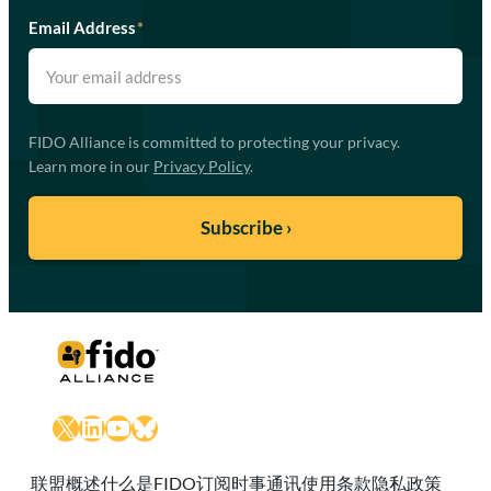
Email Address
*
FIDO Alliance is committed to protecting your privacy.
Learn more in our
Privacy Policy
.
X
LinkedIn
YouTube
Bluesky
联盟概述
什么是FIDO
订阅时事通讯
使用条款
隐私政策