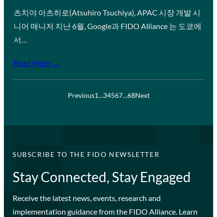
츠치야 아츠히로(Atsuhiro Tsuchiya), APAC 시장 개발 시
니어 매니저 지난 6월, Google과 FIDO Alliance 는 도쿄에
서…
Read More →
Previous
1
…
3
4
5
6
7
…
68
Next
SUBSCRIBE TO THE FIDO NEWSLETTER
Stay Connected, Stay Engaged
Receive the latest news, events, research and
implementation guidance from the FIDO Alliance. Learn