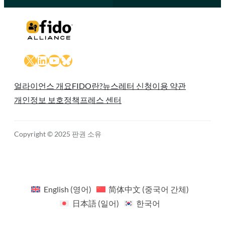
X
LinkedIn
YouTube
Bluesky
얼라이언스 개요
FIDO란?
뉴스레터 신청
이용 약관
개인정보 보호정책
프레스 센터
Copyright © 2025 판권 소유
English
(
영어
)
简体中文
(
중국어 간체
)
日本語
(
일어
)
한국어