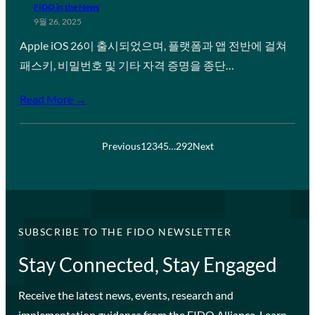
FIDO in the News
9월 26, 2025
Apple iOS 26이 출시되었으며, 플랫폼과 앱 전반에 걸쳐
패스키, 비밀번호 및 기타 자격 증명을 종단…
Read More →
Previous
1
2
3
4
5
…
292
Next
SUBSCRIBE TO THE FIDO NEWSLETTER
Stay Connected, Stay Engaged
Receive the latest news, events, research and
implementation guidance from the FIDO Alliance. Learn