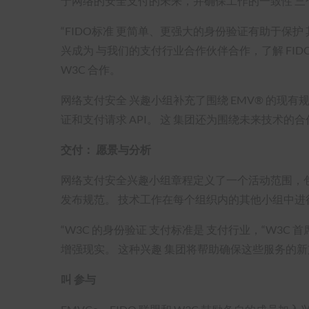
于网络的安全支付的未来，并确保工作的一致性 三个
“FIDO标准 更简单、更强大的身份验证有助于保护 其
兴成为 与我们的支付行业合作伙伴合作，了解 FID
W3C 合作。
网络支付安全 兴趣小组补充了围绕 EMV® 的现有规范级讨
证和支付请求 API。 这 集团还为围绕未来技术的
交付： 愿景与分析
网络支付安全兴趣小组章程定义了一个活动范围，
发布规范。 技术工作在每个组织内的其他小组中进行，例
“W3C 的身份验证 支付标准是 支付行业，“W3C 首
增强现实。 这种兴趣 集团将帮助确保这些服务的
叫 参与