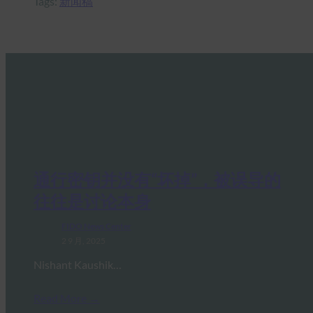
Tags:
新闻稿
通行密钥并没有“坏掉”，被误导的
往往是讨论本身
FIDO News Center
2 9 月, 2025
Nishant Kaushik…
Read More →