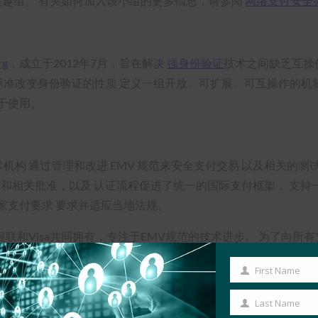
加入兴趣组。 有关如何加入该小组的更多信息，请参阅
网络支付安全
rg
，成立于2012年7月，旨在解决
强身份验证
技术之间缺乏互操
的标准改变身份验证的性质 定义一组开放、可扩展、可互操作的机制的
于使用。
术机构 通过管理和改进 EMV 规范来安全支付交易 以及相关的测
范和相关批准，以及 认证流程促进了统一的国际支付框架， 支持
家支付要求 要求并适应当地法规。
事达卡、银联和Visa共同拥有，专注于EMV规范的技术进步。 为了
励所有感兴趣的各方参与其中。
First Name
First
标 别处。 EMV 商标归 EMVCo， LLC 所有。
Name
Last Name
Last