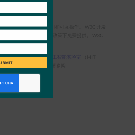
全球每个人保持开放、可访问和可互操作。 W3C 开发
，并在独特的 W3C 专利政策下免费提供。 W3C
理工学院计算机科学与人工智能实验室
（MIT
UBMIT
合主办。 有关详细信息，请参阅