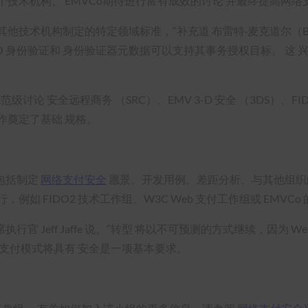
技术机构。 EMVCo期待进行富有成效的讨论 并最终提高网
他技术机构制定的特定领域标准，“补充道 布雷特·麦克道尔（Brett
O 身份验证和 身份验证器元数据可以支持其事务授权目标。 这 兴
论 安全远程商务 （SRC）、EMV 3-D 安全 （3DS）、FIDO 
合作奠定了基础 规格。
包括制定
网络支付安全
愿景、开发用例、差距分析、与其他组织
如 FIDO2 技术工作组、W3C Web 支付工作组或 EMVCo
席执行官 Jeff Jaffe 说。“转型 将以不可预测的方式继续，因
新支付模式将具有 安全是一项基本要求。