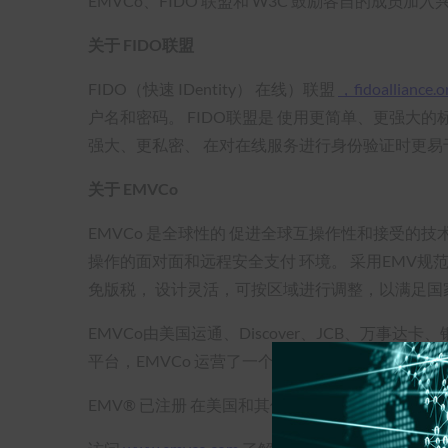
EMVCo、FIDO 联盟和 W3C 鼓励各自的成员
关于 FIDO联盟
FIDO（快速 IDentity） 在线）联盟
，fidoalliance.o
户名和密码。 FIDO联盟是 使用更简单、更强大
强大、更私密、 在对在线服务进行身份验证时更易
关于 EMVCo
EMVCo 是全球性的 促进全球互操作性和接受的技
操作的面对面和远程安全支付 环境。 采用EMV规
免版税， 设计灵活，可按区域进行调整，以满足国
EMVCo由美国运通、Discover、JCB、万
平台，EMVCo 运营了一个 合作伙伴计划 ，并鼓
EMV® 已注册 在美国和其他国家/地区的商标和未注册商