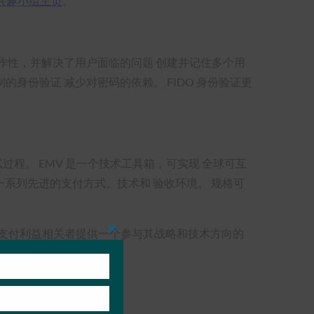
兴趣小组主页
。
作性，并解决了用户面临的问题 创建并记住多个用
身份验证 减少对密码的依赖。 FIDO 身份验证更
试过程。 EMV 是一个技术工具箱，可实现 全球可互
一系列先进的支付方式、技术和 验收环境。 规格可
向所有支付利益相关者提供一个参与其战略和技术方向的
Close
this
module