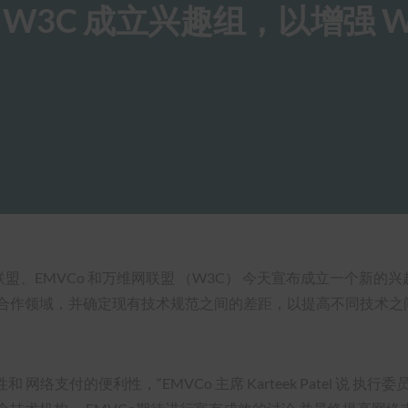
和 W3C 成立兴趣组，以增强 W
 — FIDO 联盟、EMVCo 和万维网联盟 （W3C） 今天宣布成立一
合作领域，并确定现有技术规范之间的差距，以提高不同技术之
性和 网络支付的便利性，“EMVCo 主席 Karteek Patel 说