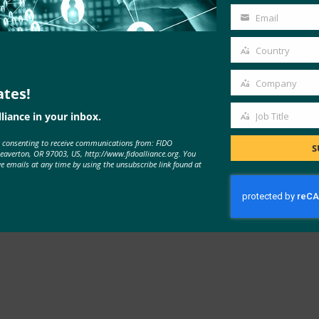
In 上加入 EMVCo
。
Name
Email
Your
email
Country
Country
创建技术标准和指南来充分发挥 Web 的潜力，以确保 Web 对
Web 平台，以及安全和隐私方面的工作，所有这些都是在开放中创建的
Company
ates!
Company
得了 2016 年艾美奖。
liance in your inbox.
Job Title
Job
织
和数十个行业部门的数千名敬业技术人员。 W3C由美国
麻省
e consenting to receive communications from: FIDO
Title
S
盟
（ERCIM）、日本
庆应义塾
大学和中国
北京航空航天大学
联
Beaverton, OR 97003, US, http://www.fidoalliance.org. You
ve emails at any time by using the unsubscribe link found at