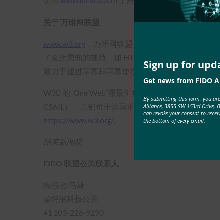
访问
www.emvco.com
了解更多信息，并在
Linked
关于 万维网联盟
www.w3.org
，万维网联盟 （W3C） 的使命是通过
了众所周知的规范，如 HTML5、CSS 和开放 
Sign up for upd
致力于通过字幕和字幕使在线视频更易于访问，因此获
Get news from FIDO Al
W3C 的“One Web”愿景汇集了代表近 500 个
成员组
By submitting this form, you ar
CSAIL）、总部位于法国的
欧洲信息与数学研究联
Alliance, 3855 SW 153rd Drive, 
can revoke your consent to recei
https://www.w3.org/
。
the bottom of every email.
结束新闻稿
FIDO 联盟公关联系人
梅根·沙马斯
蒙特纳科技公关
+1 203-226-9290