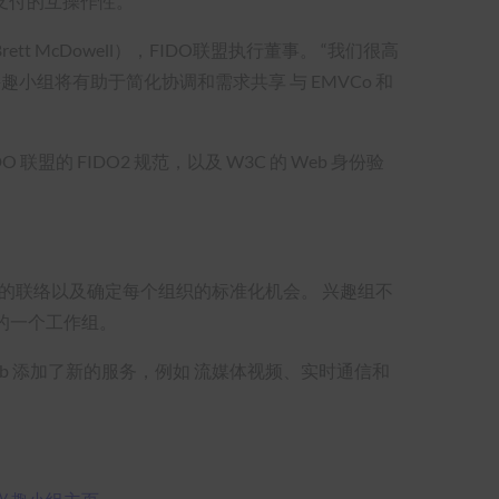
络支付的互操作性。
 McDowell），FIDO联盟执行董事。 “我们很高
趣小组将有助于简化协调和需求共享 与 EMVCo 和
联盟的 FIDO2 规范，以及 W3C 的 Web 身份验
的联络以及确定每个组织的标准化机会。 兴趣组不
 的一个工作组。
为 Web 添加了新的服务，例如 流媒体视频、实时通信和