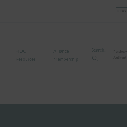
FIDO 
Search…
FIDO
Alliance
Passkey 
Authenti
Resources
Membership