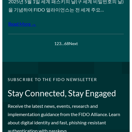
2025년 5월 1일 세계 패스키의 날(구 세계 비밀번호의 날)
을 기념하여 FIDO 얼라이언스는 전 세계 주요…
Read More →
1
2
3
…
68
Next
SUBSCRIBE TO THE FIDO NEWSLETTER
Stay Connected, Stay Engaged
Receive the latest news, events, research and
implementation guidance from the FIDO Alliance. Learn
about digital identity and fast, phishing-resistant
authentication with passkeys.