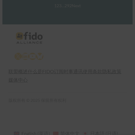
1
2
3
…
292
Next
X
LinkedIn
YouTube
Bluesky
联盟概述
什么是FIDO
订阅时事通讯
使用条款
隐私政策
媒体中心
版权所有 © 2025 保留所有权利
English
(
英语
)
简体中文
日本語
(
日语
)