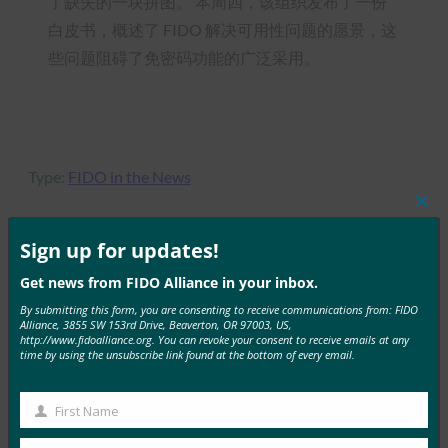
了缺失的一块拼图。 本周四，该组织发布了一份
白皮书，概述了 FIDO 解决可用性问题的愿景，这
些问题阻碍了免密码功能的广泛采用。
Type:
FIDO in the News
Clos
this
mod
Sign up for updates!
MORE
FIDO IN THE NEWS
Get news from FIDO Alliance in your inbox.
By submitting this form, you are consenting to receive communications from: FIDO
Alliance, 3855 SW 153rd Drive, Beaverton, OR 97003, US,
生物识别更新：德国推动通行密钥的采用，发布技术
http://www.fidoalliance.org. You can revoke your consent to receive emails at any
指南草案
time by using the unsubscribe link found at the bottom of every email.
FIDO in the News
3 10 月, 2025
First Name
First
德国联邦信息安全办公室 （BS…