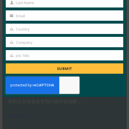
Name
Last Name
Last
Read More →
Name
Email
Your
生物识别更新：Yubico 发现全球调查中仍然缺乏通
email
行密钥意识
Country
Country
FIDO in the News
Company
3 10 月, 2025
Company
感知到的网络安全与实际漏洞之间…
Job Title
Job
Read More →
Title
SUBMIT
PC Mag：抛弃密码：为什么密钥是在线安全的未来
FIDO in the News
3 10 月, 2025
密钥正在彻底改变我们保护在线帐…
Read More →