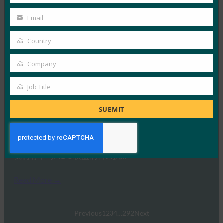
Last
Read More →
Name
IDAC 播客：与 FIDO 联盟 Nishant Kaushik 一起进
Email
Your
行密钥网络钓鱼
email
Country
FIDO in the News
Country
2 10 月, 2025
Company
Company
在本期 Identity at…
Job Title
Job
Read More →
Title
SUBMIT
Ideem：与 FIDO 首席执行官 Andrew Shikiar 的问答
FIDO in the News
1 10 月, 2025
我们有幸与FIDO联盟的首席执…
Read More →
Previous
1
2
3
4
…
292
Next