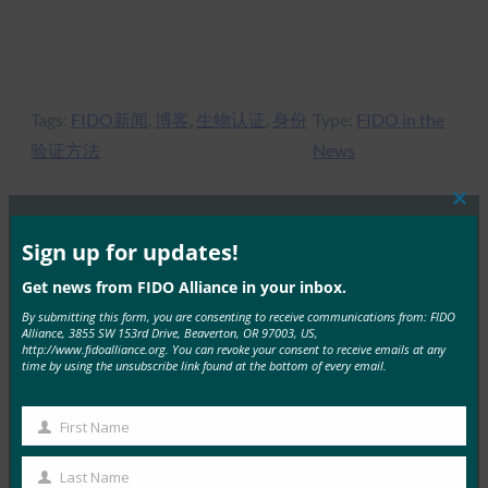
Tags:
FIDO新闻
, 
博客
, 
生物认证
, 
身份
Type:
FIDO in the
验证方法
News
Clos
this
mod
Sign up for updates!
MORE
FIDO IN THE NEWS
Get news from FIDO Alliance in your inbox.
By submitting this form, you are consenting to receive communications from: FIDO
IT 简报：在攻击不断增加的情况下，服务台成为网络
Alliance, 3855 SW 153rd Drive, Beaverton, OR 97003, US,
安全弱点
http://www.fidoalliance.org. You can revoke your consent to receive emails at any
time by using the unsubscribe link found at the bottom of every email.
FIDO in the News
3 10 月, 2025
First Name
HYPR 首席执行官兼 FID…
First
Name
Last Name