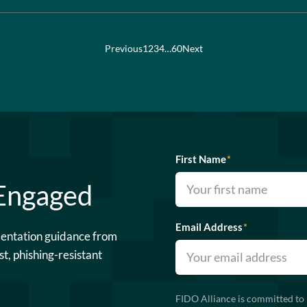
Previous
1
2
3
4
…
60
Next
First Name
*
 Engaged
Email Address
*
mentation guidance from
st, phishing-resistant
FIDO Alliance is committed to 