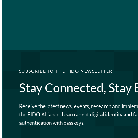
SUBSCRIBE TO THE FIDO NEWSLETTER
Stay Connected, Stay
Receive the latest news, events, research and imple
the FIDO Alliance. Learn about digital identity and fa
authentication with passkeys.