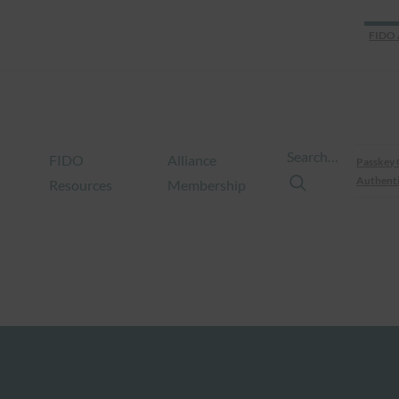
FIDO 
Search…
FIDO
Alliance
Passkey 
Authenti
Resources
Membership