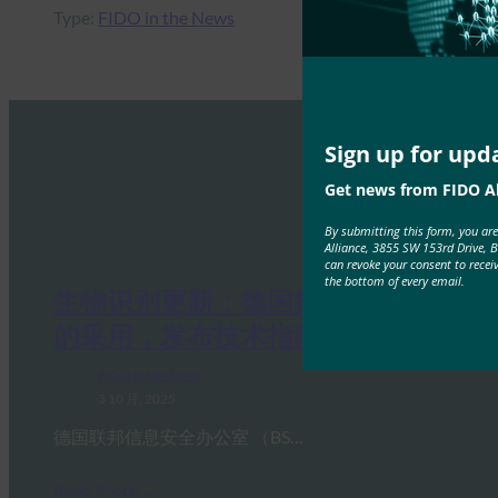
Type:
FIDO in the News
Sign up for upd
Get news from FIDO Al
By submitting this form, you ar
Alliance, 3855 SW 153rd Drive, 
can revoke your consent to recei
the bottom of every email.
生物识别更新：德国推动通行密钥
的采用，发布技术指南草案
FIDO in the News
3 10 月, 2025
德国联邦信息安全办公室 （BS…
Read More →