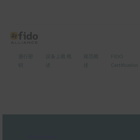
通行密
设备上载 概
规范概
FIDO
钥
述
述
Certification
FIDO in the News