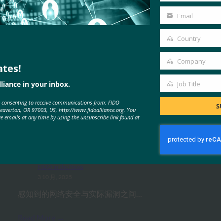
Name
Email
Your
email
Country
Country
Company
ates!
Company
liance in your inbox.
Job Title
Job
MORE
FIDO IN THE NEWS
e consenting to receive communications from: FIDO
Title
S
Beaverton, OR 97003, US, http://www.fidoalliance.org. You
ve emails at any time by using the unsubscribe link found at
生物识别更新：Yubico 发现全球调
查中仍然缺乏通行密钥意识
FIDO in the News
3 10 月, 2025
感知到的网络安全与实际漏洞之间…
Read More →