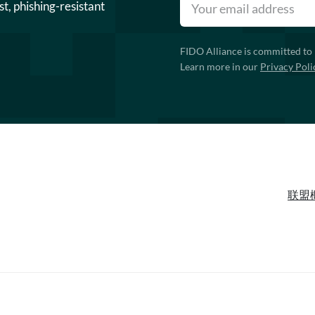
st, phishing-resistant
FIDO Alliance is committed to 
Learn more in our
Privacy Poli
联盟