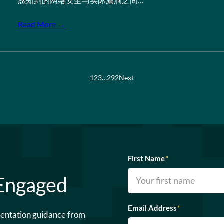
感知到的网络安全与实际漏洞之间…
Read More →
1
2
3
…
292
Next
First Name
*
 Engaged
Email Address
*
mentation guidance from