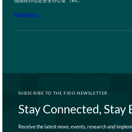
德国联邦信息安全办公室 （BS…
Read More →
SUBSCRIBE TO THE FIDO NEWSLETTER
Stay Connected, Stay
Receive the latest news, events, research and imple