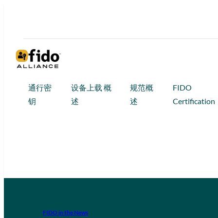
通行密
设备上载 概
规范概
FIDO
钥
述
述
Certification
FIDO in the News