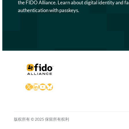
the FIDO Alliance. Learn about digital identity and fa
authentication with passkeys.
X
LinkedIn
YouTube
Bluesky
版权所有 © 2025 保留所有权利