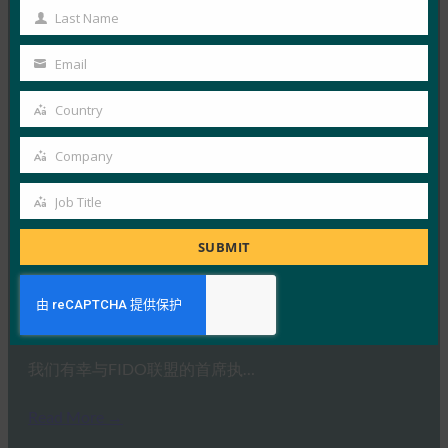
HYPR 首席执行官兼 FID…
Name
Last Name
Last
Name
Read More →
Email
Your
IDAC 播客：与 FIDO 联盟 Nishant Kaushik 一起进
email
Country
行密钥网络钓鱼
Country
FIDO in the News
Company
Company
2 10 月, 2025
在本期 Identity at…
Job Title
Job
Title
Read More →
SUBMIT
Ideem：与 FIDO 首席执行官 Andrew Shikiar 的问答
FIDO in the News
1 10 月, 2025
我们有幸与FIDO联盟的首席执…
Read More →