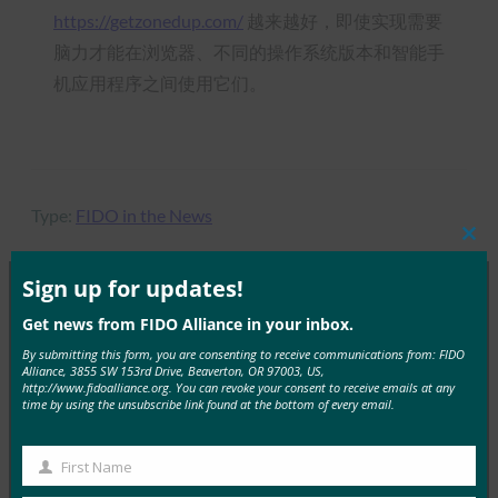
https://getzonedup.com/
越来越好，即使实现需要
脑力才能在浏览器、不同的操作系统版本和智能手
机应用程序之间使用它们。
Type:
FIDO in the News
Clos
this
mod
Sign up for updates!
Get news from FIDO Alliance in your inbox.
MORE
FIDO IN THE NEWS
By submitting this form, you are consenting to receive communications from: FIDO
Alliance, 3855 SW 153rd Drive, Beaverton, OR 97003, US,
IT 简报：在攻击不断增加的情况下，服务台成为网络
http://www.fidoalliance.org. You can revoke your consent to receive emails at any
time by using the unsubscribe link found at the bottom of every email.
安全弱点
FIDO in the News
First Name
3 10 月, 2025
First