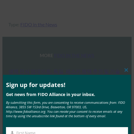
Type:
FIDO in the News
MORE
FIDO IN THE NEWS
생체 인식 업데이트: 독일, 패스키 채택 추진 및 기술
Clos
지침 초안 발표
this
mod
Sign up for updates!
FIDO in the News
10월 3, 2025
Get news from FIDO Alliance in your inbox.
By submitting this form, you are consenting to receive communications from: FIDO
독일 연방 정보 보안국(BSI)은 패스키 서버 구성에 대한
Alliance, 3855 SW 153rd Drive, Beaverton, OR 97003, US,
기술적 고려 사항을 설명하는 문서 초안에 대한…
http://www.fidoalliance.org. You can revoke your consent to receive emails at any
time by using the unsubscribe link found at the bottom of every email.
Read More →
First Name