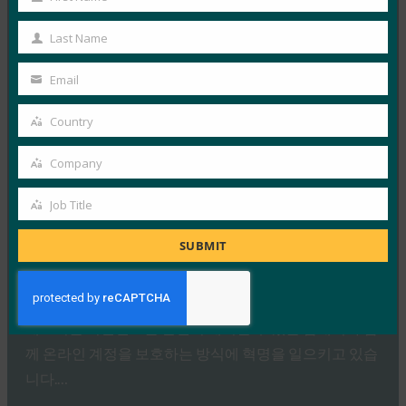
First
생체 인식 업데이트: Yubico는 글로벌 설문 조사에서
여전히 부족한 패스키 인식을 발견했습니다.
Name
Last Name
Last
FIDO in the News
Name
10월 3, 2025
Email
Your
인식된 사이버 보안과 실제 취약성 사이에는 지속적인 단
email
Country
절이 있습니다. 이것이 Yubico의 2025년 글로벌 인증 현
Country
황…
Company
Company
Read More →
Job Title
Job
PC Mag: 비밀번호 버리기: 패스키가 온라인 보안의
Title
SUBMIT
미래인 이유
FIDO in the News
10월 3, 2025
패스키는 비밀번호를 완전히 제거할 수 있는 잠재력과 함
께 온라인 계정을 보호하는 방식에 혁명을 일으키고 있습
니다.…