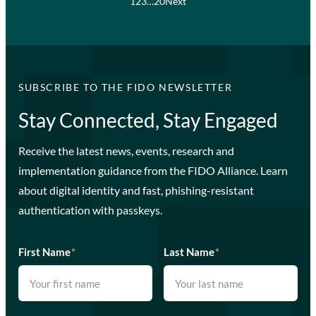
1
2
3
…
20
Next
SUBSCRIBE TO THE FIDO NEWSLETTER
Stay Connected, Stay Engaged
Receive the latest news, events, research and
implementation guidance from the FIDO Alliance. Learn
about digital identity and fast, phishing-resistant
authentication with passkeys.
First Name
*
Last Name
*