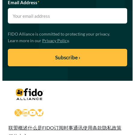
Email Address
*
FIDO Alliance is committed to protecting your privacy.
Learn more in our
Privacy Policy
.
X
LinkedIn
YouTube
Bluesky
联盟概述
什么是FIDO
订阅时事通讯
使用条款
隐私政策