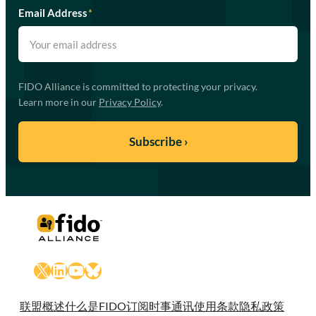
Email Address
*
FIDO Alliance is committed to protecting your privacy.
Learn more in our
Privacy Policy
.
X
LinkedIn
YouTube
Bluesky
联盟概述
什么是FIDO
订阅时事通讯
使用条款
隐私政策