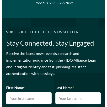
Previous
1
2
3
4
5
…
292
Next
SUBSCRIBE TO THE FIDO NEWSLETTER
Stay Connected, Stay Engaged
Receive the latest news, events, research and
implementation guidance from the FIDO Alliance. Learn
about digital identity and fast, phishing-resistant
authentication with passkeys.
First Name
*
Last Name
*