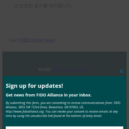
고 안전한 절차를 의미합니다.
Type:
FIDO in the News
MORE
FIDO IN THE NEWS
Clos
this
mod
TechGenyz: 비밀번호 없는 미래: 생체 인식 및 패스키
Sign up for updates!
가 진정한 보안을 잠금 해제하는 방법
Get news from FIDO Alliance in your inbox.
FIDO in the News
By submitting this form, you are consenting to receive communications from: FIDO
9월 26, 2025
Alliance, 3855 SW 153rd Drive, Beaverton, OR 97003, US,
http://www.fidoalliance.org. You can revoke your consent to receive emails at any
생체 인식은 편리함을 제공하는 반면, 패스키는 인증의 다
time by using the unsubscribe link found at the bottom of every email.
음 단계를 위한 백본을 제공합니다. Apple, Google,