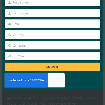
Microsoft…
First Name
First
Name
Last Name
Read More →
Last
포브스: 아이폰의 새로운 카메라? 것은 무엇이든지.
Name
Email
iPhone의 새 지갑? 시원하다.
Your
email
FIDO in the News
Country
Country
9월 26, 2025
Company
지갑의 신원에 대한 Apple의 접근 방식은 W3C의 Digital
Company
Credentials API 및 FIDO Alliance 프로토콜을 포함한…
Job Title
Job
Read More →
Title
SUBMIT
생체 인식 업데이트: iOS 26에서 FIDO 자격 증명 교환
표준을 구현한 최초의 Bitwarden 중 하나 중 하나
FIDO in the News
9월 26, 2025
Apple iOS 26이 출시되었으며, 플랫폼과 앱 전반에 걸쳐
패스키, 비밀번호 및 기타 자격 증명을 종단…