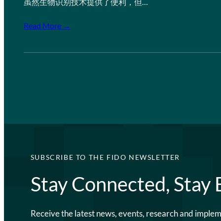
虽然生物识别技术提供了便利，但…
Read More →
SUBSCRIBE TO THE FIDO NEWSLETTER
Stay Connected, Stay
Receive the latest news, events, research and imple