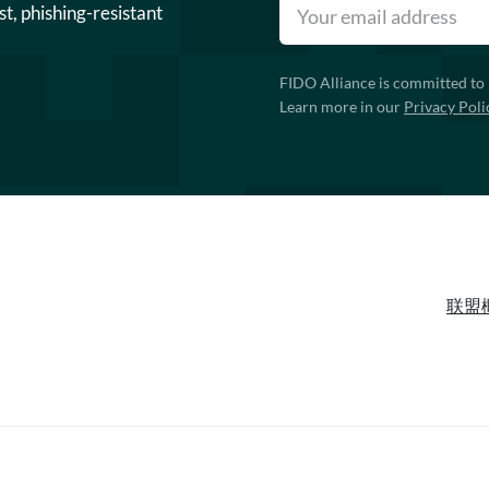
st, phishing-resistant
FIDO Alliance is committed to 
Learn more in our
Privacy Poli
联盟