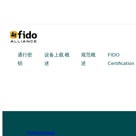
通行密
设备上载 概
规范概
FIDO
钥
述
述
Certification
FIDO in the News