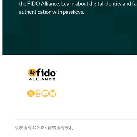
the FIDO Alliance. Learn about digital identity and fa
authentication with passkeys.
X
LinkedIn
YouTube
Bluesky
版权所有 © 2025 保留所有权利