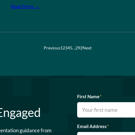
Read More →
Previous
1
2
3
4
5
…
292
Next
First Name
*
 Engaged
Email Address
*
mentation guidance from