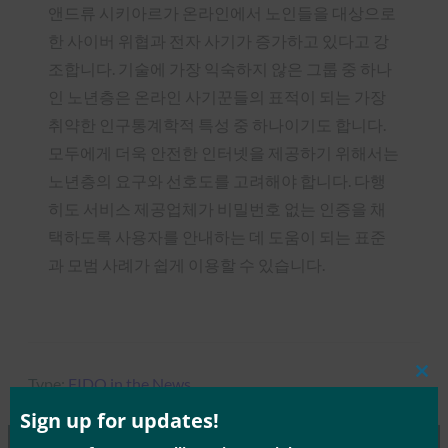
앤드류 시키아르가 온라인에서 노인들을 대상으로
한 사이버 위협과 전자 사기가 증가하고 있다고 강
조합니다. 기술에 가장 익숙하지 않은 그룹 중 하나
인 노년층은 온라인 사기꾼들의 표적이 되는 가장
취약한 인구통계학적 특성 중 하나이기도 합니다.
모두에게 더욱 안전한 인터넷을 제공하기 위해서는
노년층의 요구와 선호도를 고려해야 합니다. 다행
히도 서비스 제공업체가 비밀번호 없는 인증을 채
택하도록 사용자를 안내하는 데 도움이 되는 표준
과 모범 사례가 쉽게 이용할 수 있습니다.
Type:
FIDO in the News
Clos
this
mod
Sign up for updates!