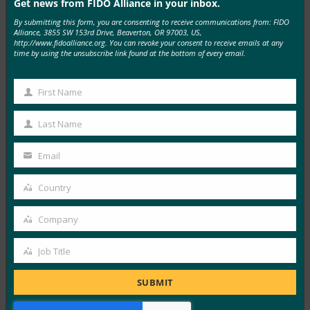
Get news from FIDO Alliance in your inbox.
By submitting this form, you are consenting to receive communications from: FIDO
MORE
FIDO IN THE NEWS
Alliance, 3855 SW 153rd Drive, Beaverton, OR 97003, US,
http://www.fidoalliance.org. You can revoke your consent to receive emails at any
time by using the unsubscribe link found at the bottom of every email.
TechGenyz: 비밀번호 없는 미래: 생체 인식 및 패스키
가 진정한 보안을 잠금 해제하는 방법
First Name
First
FIDO in the News
9월 26, 2025
Name
Last Name
Last
생체 인식은 편리함을 제공하는 반면, 패스키는 인증의 다
Name
Email
음 단계를 위한 백본을 제공합니다. Apple, Google,
Your
Microsoft…
email
Country
Country
Read More →
Company
Company
포브스: 아이폰의 새로운 카메라? 것은 무엇이든지.
iPhone의 새 지갑? 시원하다.
Job Title
Job
FIDO in the News
Title
SUBMIT
9월 26, 2025
지갑의 신원에 대한 Apple의 접근 방식은 W3C의 Digital