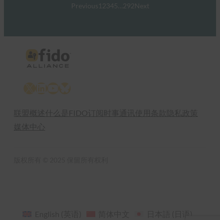
Previous
1
2
3
4
5
…
292
Next
X
LinkedIn
YouTube
Bluesky
联盟概述
什么是FIDO
订阅时事通讯
使用条款
隐私政策
媒体中心
版权所有 © 2025 保留所有权利
English
(
英语
)
简体中文
日本語
(
日语
)