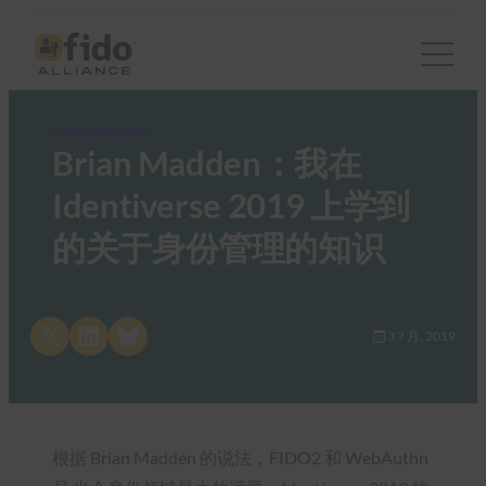
FIDO in the News
Brian Madden：我在
Identiverse 2019 上学到
的关于身份管理的知识
Share on X
Share on LinkedIn
Share on Bluesky
3 7 月, 2019
根据 Brian Madden 的说法，FIDO2 和 WebAuthn