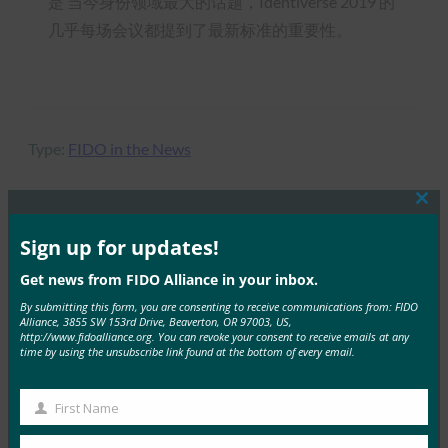
是 当今身份领域最大的话题，Identiverse 2019 的
几乎每场会议都提到了最新标准的重要性。
Type:
FIDO in the News
Clos
this
mod
Sign up for updates!
MORE
FIDO IN THE NEWS
Get news from FIDO Alliance in your inbox.
TechGenyz：无密码的未来：生物识别技术和密钥如
By submitting this form, you are consenting to receive communications from: FIDO
Alliance, 3855 SW 153rd Drive, Beaverton, OR 97003, US,
何解锁真正的安全性
http://www.fidoalliance.org. You can revoke your consent to receive emails at any
time by using the unsubscribe link found at the bottom of every email.
FIDO in the News
26 9 月, 2025
First Name
虽然生物识别技术提供了便利，但…
First
Name