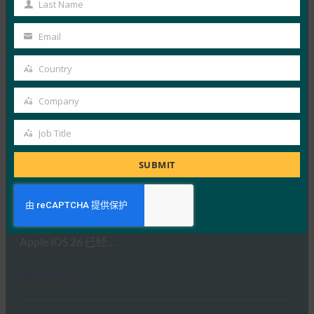
Last Name
Read More →
Last
Name
福布斯：iPhone 的新相机？无论什么。iPhone 的新
Email
Your
钱包？凉。
email
Country
FIDO in the News
Country
26 9 月, 2025
Company
Apple 的钱包身份方法建立…
Company
Job Title
Job
Read More →
Title
SUBMIT
生物识别更新：Bitwarden 率先在 iOS 26 上实施
FIDO 凭证交换标准
FIDO in the News
26 9 月, 2025
Apple iOS 26 已经…
Read More →