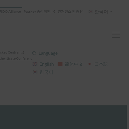
한국어
FIDO Alliance
Passkey 중심적인
컨퍼런스 인증
skey Central
Language
henticate Conference
English
简体中文
日本語
한국어