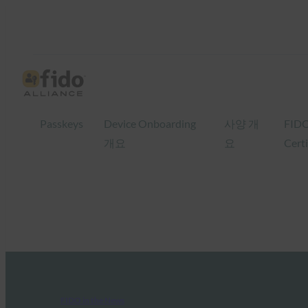
Passkeys
Device Onboarding
사양 개
FID
개요
요
Certi
FIDO in the News