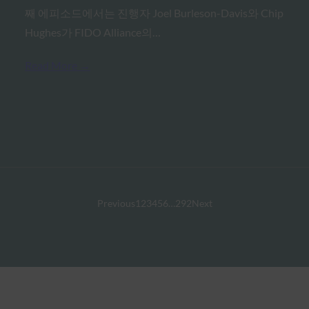
째 에피소드에서는 진행자 Joel Burleson-Davis와 Chip
Hughes가 FIDO Alliance의…
Read More →
Previous
1
2
3
4
5
6
…
292
Next