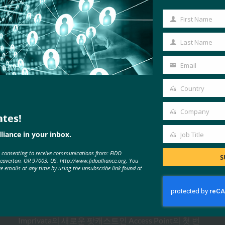
First Name
First
Name
Last Name
Last
Name
Email
Your
email
Country
Country
Company
MORE
FIDO IN THE NEWS
ates!
Company
liance in your inbox.
Job Title
Job
e consenting to receive communications from: FIDO
Title
팟캐스트: 암호 없는 전환: 현대 기업
S
Beaverton, OR 97003, US, http://www.fidoalliance.org. You
ve emails at any time by using the unsubscribe link found at
을 위한 ID 재고하기
FIDO in the News
9월 23, 2025
Imprivata의 새로운 팟캐스트인 Access Point의 첫 번