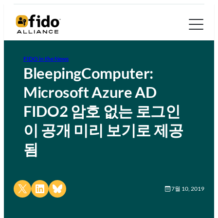
FIDO in the News
BleepingComputer:
Microsoft Azure AD
FIDO2 암호 없는 로그인
이 공개 미리 보기로 제공
됨
Share on X
Share on LinkedIn
Share on Bluesky
7월 10, 2019