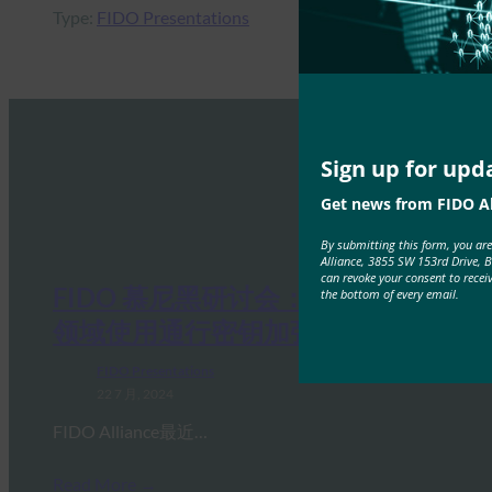
Type:
FIDO Presentations
Sign up for upd
Get news from FIDO Al
By submitting this form, you ar
Alliance, 3855 SW 153rd Drive, 
can revoke your consent to recei
FIDO 慕尼黑研讨会：在汽车及其他
the bottom of every email.
领域使用通行密钥加强身份验证
FIDO Presentations
22 7 月, 2024
FIDO Alliance最近…
Read More →