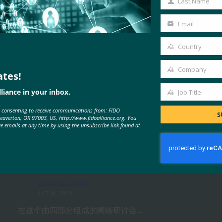
Last Name
Last
Name
Email
Your
email
Country
Country
Company
ates!
Company
MORE
FIDO PRESENTATIONS
liance in your inbox.
Job Title
Job
e consenting to receive communications from: FIDO
Title
S
Beaverton, OR 97003, US, http://www.fidoalliance.org. You
ve emails at any time by using the unsubscribe link found at
UX 网络研讨会系列：将 通行密钥
用于 Consumer 身份验证策略的要
点
FIDO Presentations
16 7 月, 2024
在这个由四部分组成的网络研讨会…