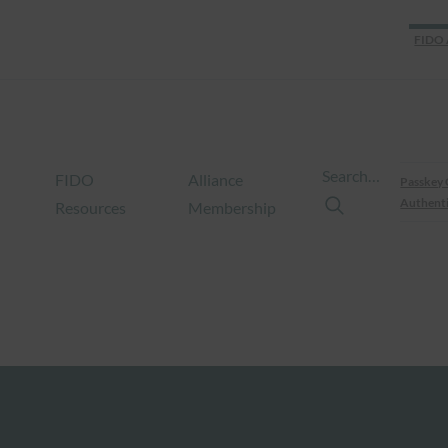
FIDO 
Search…
FIDO
Alliance
Passkey 
Authenti
Resources
Membership