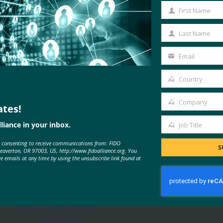
First Name
First
Name
Last Name
Last
Name
Email
Your
email
Country
Country
Company
ates!
Company
liance in your inbox.
Job Title
MORE
FIDO IN THE NEWS
Job
e consenting to receive communications from: FIDO
Title
S
Beaverton, OR 97003, US, http://www.fidoalliance.org. You
ve emails at any time by using the unsubscribe link found at
IDAC 팟캐스트: FIDO 얼라이언스
의 니샨트 카우시크와 함께하는 패
스키 피싱 진행
FIDO in the News