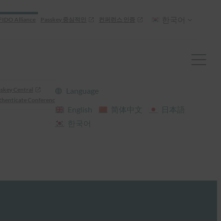
한국어
FIDO Alliance
Passkey 중심적인
컨퍼런스 인증
skey Central
Language
henticate Conference
English
简体中文
日本語
한국어