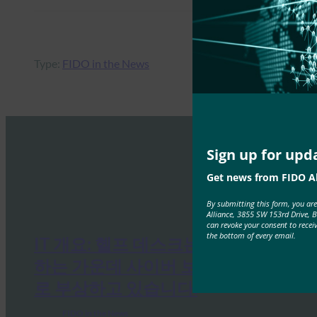
Type:
FIDO in the News
Sign up for upd
Get news from FIDO Al
By submitting this form, you ar
Alliance, 3855 SW 153rd Drive, 
can revoke your consent to recei
the bottom of every email.
IT 개요: 헬프 데스크는 공격이 증가
하는 가운데 사이버 보안의 약점으
로 부상하고 있습니다.
FIDO in the News