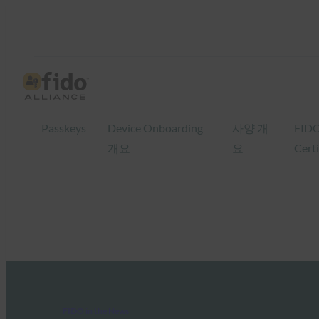
Passkeys
Device Onboarding
사양 개
FID
개요
요
Certi
FIDO in the News