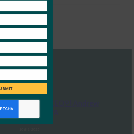
module
UBMIT
Ideem: FIDO CEO인 Andrew
Shikiar와의 Q/A
FIDO in the News
10월 1, 2025