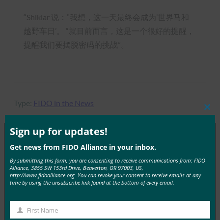
“Shikiar 说：”我想，这一天最终会成为’世界马和
越野车日’。 “就目前而言，这是一个很好的提醒，
提醒我们要摆脱密码的挑战”。
Type:
FIDO in the News
Clos
this
mod
Sign up for updates!
Get news from FIDO Alliance in your inbox.
MORE
FIDO IN THE NEWS
By submitting this form, you are consenting to receive communications from: FIDO
Alliance, 3855 SW 153rd Drive, Beaverton, OR 97003, US,
http://www.fidoalliance.org. You can revoke your consent to receive emails at any
生物识别更新：德国推动通行密钥的采用，发布技术
time by using the unsubscribe link found at the bottom of every email.
指南草案
FIDO in the News
First Name
First
3 10 月, 2025