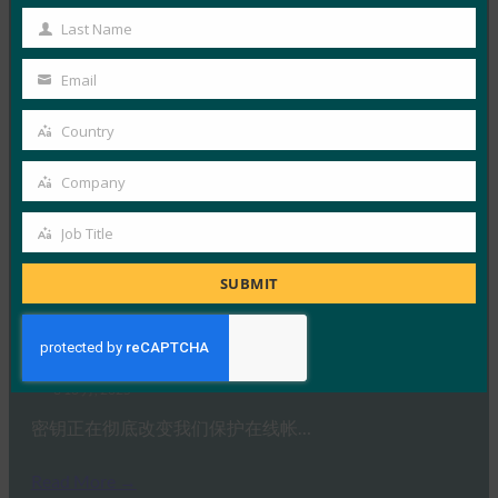
Name
德国联邦信息安全办公室 （BS…
Last Name
Last
Name
Email
Read More →
Your
生物识别更新：Yubico 发现全球调查中仍然缺乏通
email
Country
行密钥意识
Country
FIDO in the News
Company
Company
3 10 月, 2025
Job Title
感知到的网络安全与实际漏洞之间…
Job
Title
SUBMIT
Read More →
PC Mag：抛弃密码：为什么密钥是在线安全的未来
FIDO in the News
3 10 月, 2025
密钥正在彻底改变我们保护在线帐…
Read More →