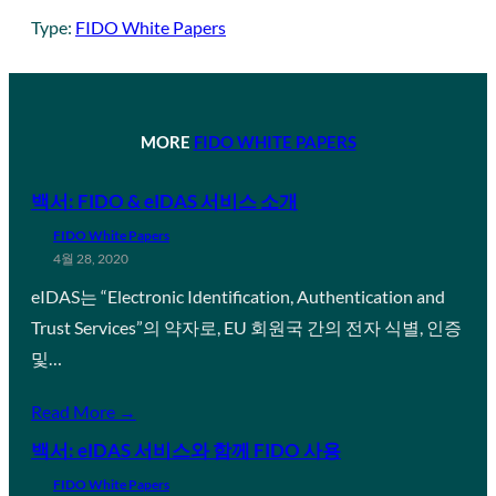
Type:
FIDO White Papers
MORE
FIDO WHITE PAPERS
백서: FIDO & eIDAS 서비스 소개
FIDO White Papers
4월 28, 2020
eIDAS는 “Electronic Identification, Authentication and
Trust Services”의 약자로, EU 회원국 간의 전자 식별, 인증
및…
Read More →
백서: eIDAS 서비스와 함께 FIDO 사용
FIDO White Papers