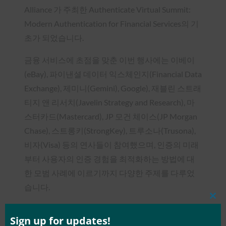
Alliance 가 주최한 Authenticate Virtual Summit:
Modern Authentication for Financial Services의 기
초가 되었습니다.
금융 서비스에 초점을 맞춘 이번 행사에는 이베이
(eBay), 파이낸셜 데이터 익스체인지(Financial Data
Exchange), 제미니(Gemini), Google), 재블린 스트래
티지 앤 리서치(Javelin Strategy and Research), 마
스터카드(Mastercard), JP 모건 체이스(JP Morgan
Chase), 스트롱키(StrongKey), 트루소나(Trusona),
비자(Visa) 등의 연사들이 참여했으며, 인증의 미래
부터 사용자의 인증 경험을 최적화하는 방법에 대
한 모범 사례에 이르기까지 다양한 주제를 다루었
습니다.
Clos
동영상 보기
this
mod
Sign up for updates!