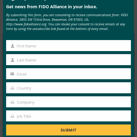
Get news from FIDO Alliance in your inbox.
By submitting this form, you are consenting to receive communications from: FIDO
Alliance, 3855 SW 153rd Drive, Beaverton, OR 97003, US,
Type:
FIDO Videos
http://www.fidoalliance.org. You can revoke your consent to receive emails at any
time by using the unsubscribe link found at the bottom of every email.
First Name
First
MORE
FIDO VIDEOS
Name
Last Name
Last
FIDO2 & PSD2: 강력한 고객 인증 규정 준수 달성
Name
Email
Your
FIDO Videos
4월 12, 2019
email
Country
Country
강력한 고객 인증 및 보안 통신에 대한 PSD2(Second
Company
Payment Services Directive) 및 관련 RTS(Regulatory
Company
Technical…
Job Title
Job
Read More →
Title
SUBMIT