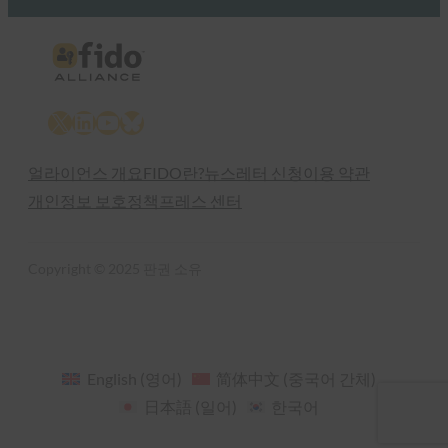
X
LinkedIn
YouTube
Bluesky
얼라이언스 개요
FIDO란?
뉴스레터 신청
이용 약관
개인정보 보호정책
프레스 센터
Copyright © 2025 판권 소유
English
(
영어
)
简体中文
(
중국어 간체
)
日本語
(
일어
)
한국어