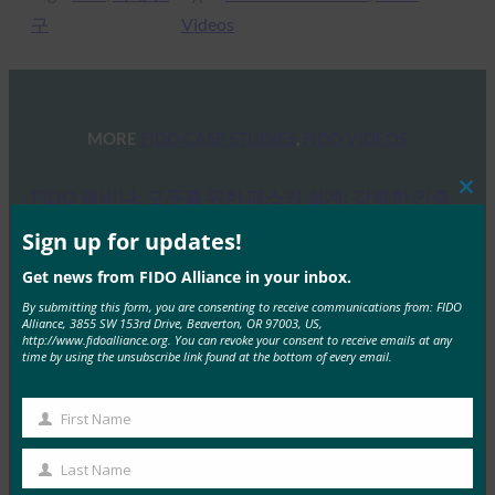
구
Videos
MORE
FIDO CASE STUDIES
, 
FIDO VIDEOS
FIDO 웨비나: 모두를 위한 패스키 설계: 강력한 인증
Clos
을 대규모로 간단하게 만들기
this
mod
Sign up for updates!
FIDO Videos
Get news from FIDO Alliance in your inbox.
10월 23, 2025
By submitting this form, you are consenting to receive communications from: FIDO
참석자들은 이 웹캐스트에 참여하여 FIDO 얼라이언스의
Alliance, 3855 SW 153rd Drive, Beaverton, OR 97003, US,
http://www.fidoalliance.org. You can revoke your consent to receive emails at any
UX 워킹 그룹 구성원들이 초기 사용자 온보딩부터 원활
time by using the unsubscribe link found at the bottom of every email.
한 교차…
First Name
Read More →
First
Name
First Credit Union: 패스키를 통한 디지털 뱅킹 혁신
Last Name
Last