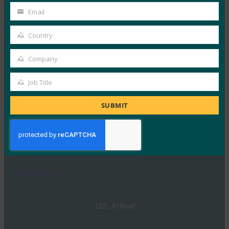
FIDO Case Studies
Name
Email
9월 30, 2025
Your
email
기업 개요 1955년에 설립된 First Credit Union은 60,000
Country
Country
명 이상의 회원을 보유한 뉴질랜드의 회원 소유 금융…
Company
Company
Read More →
Job Title
Job
FIDO 표준 및 인증을 통한 자동차 혁신 주도
Title
FIDO Videos
SUBMIT
9월 25, 2025
참석자들은 이 웹캐스트에 참여하여 FIDO 얼라이언스
표준 및 인증이 소프트웨어 정의 차량, 자율 주행 기술…
Read More →
1
2
3
…
45
Next