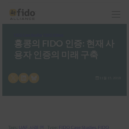
FIDO Case Studies
, 
FIDO Videos
홍콩의 FIDO 인증: 현재 사
용자 인증의 미래 구축
Share on X
Share on LinkedIn
Share on Bluesky
11월 15, 2018
Tags:
UAF
, 
사례 연
Type:
FIDO Case Studies
, 
FIDO