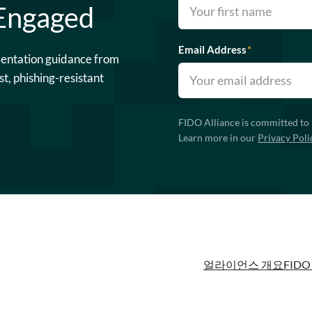
 Engaged
Email Address
*
mentation guidance from
st, phishing-resistant
FIDO Alliance is committed to 
Learn more in our
Privacy Poli
얼라이언스 개요
FIDO