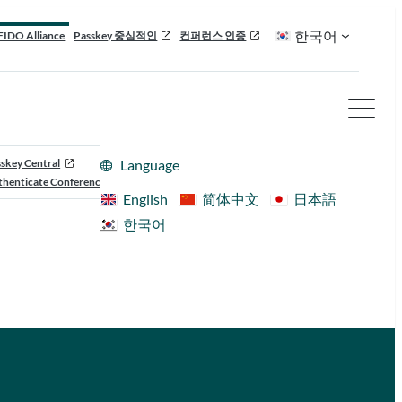
한국어
FIDO Alliance
Passkey 중심적인
컨퍼런스 인증
skey Central
Language
henticate Conference
English
简体中文
日本語
한국어