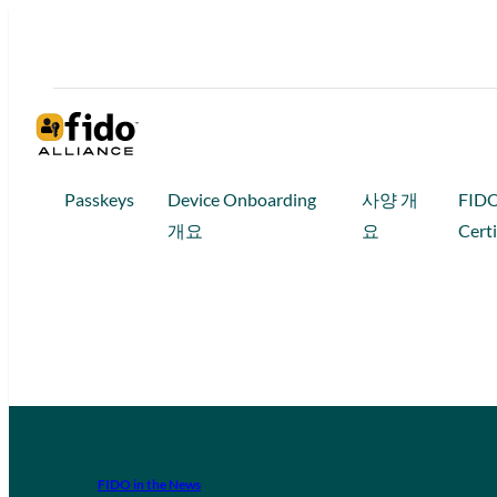
Passkeys
Device Onboarding
사양 개
FID
개요
요
Certi
FIDO in the News