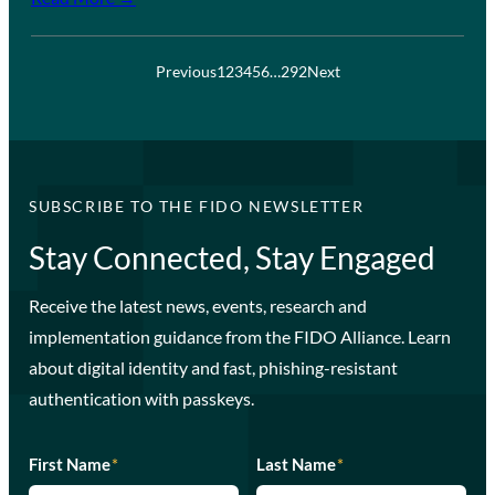
Previous
1
2
3
4
5
6
…
292
Next
SUBSCRIBE TO THE FIDO NEWSLETTER
Stay Connected, Stay Engaged
Receive the latest news, events, research and
implementation guidance from the FIDO Alliance. Learn
about digital identity and fast, phishing-resistant
authentication with passkeys.
First Name
*
Last Name
*